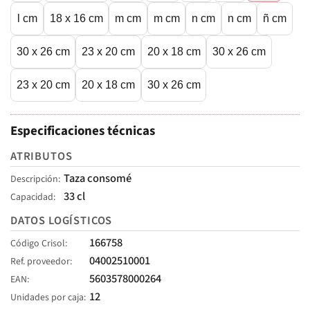
l cm
18 x 16 cm
m cm
m cm
n cm
n cm
ñ cm
30 x 26 cm
23 x 20 cm
20 x 18 cm
30 x 26 cm
23 x 20 cm
20 x 18 cm
30 x 26 cm
Especificaciones técnicas
ATRIBUTOS
Taza consomé
Descripción
33 cl
Capacidad
DATOS LOGÍSTICOS
166758
Código Crisol
04002510001
Ref. proveedor
5603578000264
EAN
12
Unidades por caja