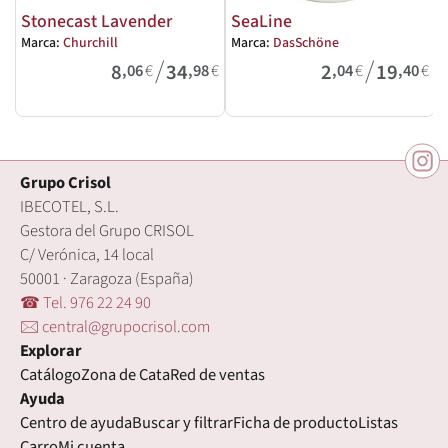
Stonecast Lavender
SeaLine
Marca:
Churchill
Marca:
DasSchöne
M
/
/
8
34
2
19
,06
€
,98
€
,04
€
,40
€
Grupo Crisol
IBECOTEL, S.L.
Gestora del Grupo CRISOL
C/ Verónica, 14 local
50001 · Zaragoza (España)
☎ Tel. 976 22 24 90
🖂 central@grupocrisol.com
Explorar
Catálogo
Zona de Cata
Red de ventas
Ayuda
Centro de ayuda
Buscar y filtrar
Ficha de producto
Listas
Carro
Mi cuenta