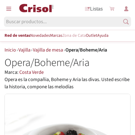
Listas
Red de ventas
Novedades
Marcas
Zona de Cata
Outlet
Ayuda
Inicio
›
Vajilla
›
Vajilla de mesa
›
Opera/Boheme/Aria
Opera/Boheme/Aria
Marca:
Costa Verde
Opera es la compañia, Boheme y Aria las divas. Usted escribe
la historia, compone las melodías