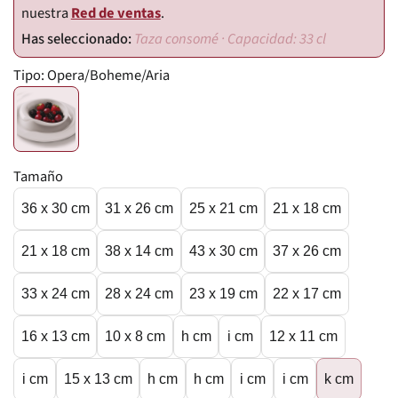
nuestra
Red de ventas
.
Taza consomé · Capacidad: 33 cl
Tipo:
Opera/Boheme/Aria
Tamaño
36 x 30 cm
31 x 26 cm
25 x 21 cm
21 x 18 cm
21 x 18 cm
38 x 14 cm
43 x 30 cm
37 x 26 cm
33 x 24 cm
28 x 24 cm
23 x 19 cm
22 x 17 cm
16 x 13 cm
10 x 8 cm
h cm
i cm
12 x 11 cm
i cm
15 x 13 cm
h cm
h cm
i cm
i cm
k cm