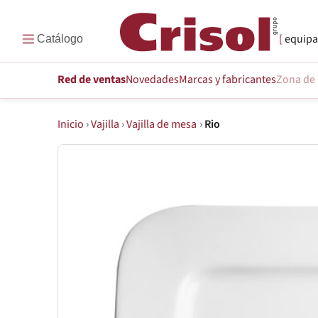
equipa
Red de ventas
Novedades
Marcas
y fabricantes
Zona de 
Inicio
›
Vajilla
›
Vajilla de mesa
›
Rio