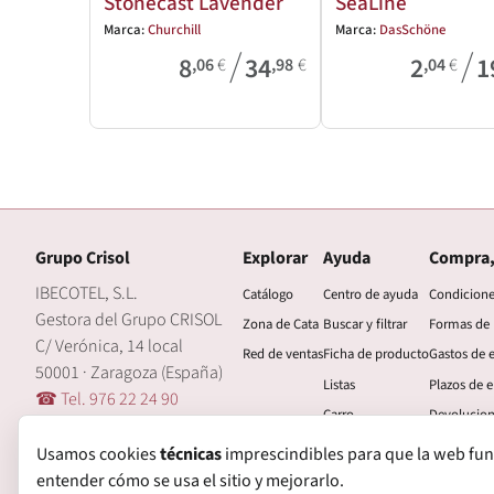
Stonecast Lavender
SeaLine
Marca:
Churchill
Marca:
DasSchöne
/
/
8
34
2
1
,06
€
,98
€
,04
€
Grupo Crisol
Explorar
Ayuda
Compra,
IBECOTEL, S.L.
Catálogo
Centro de ayuda
Condicion
Gestora del Grupo CRISOL
Zona de Cata
Buscar y filtrar
Formas de
C/ Verónica, 14 local
Red de ventas
Ficha de producto
Gastos de 
50001 · Zaragoza (España)
Listas
Plazos de e
☎ Tel. 976 22 24 90
Carro
Devolucio
🖂 central@grupocrisol.com
Mi cuenta
Garantía
Usamos cookies
técnicas
imprescindibles para que la web funcio
entender cómo se usa el sitio y mejorarlo.