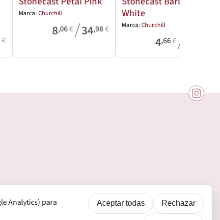
Stonecast Petal Pink
Stonecast Barley
White
Marca:
Churchill
/
Marca:
Churchill
8
34
,06
€
,98
€
/
4
39
0
€
,66
€
,61
€
e Analytics) para
Aceptar todas
Rechazar