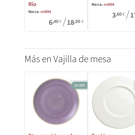
Río
Marca:
mil994
/
Marca:
mil994
3
1
,60
€
/
6
18
,40
€
,50
€
Más en Vajilla de mesa
24-48H