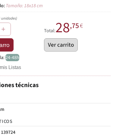
Tamaño: 18x18 cm
5 unidades)
28
,75
€
+
Total:
Ver carrito
arro
da:
24-48h
mis Listas
iones técnicas
cm
TICOS
139724