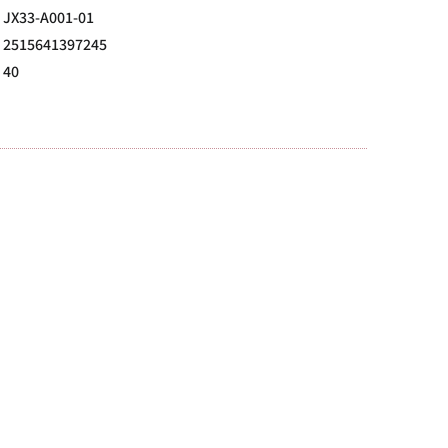
JX33-A001-01
2515641397245
40