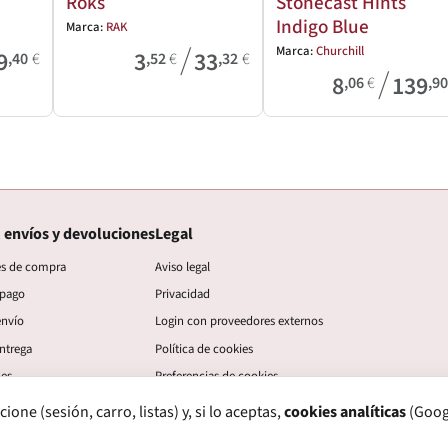
Roks
Stonecast Hints
Indigo Blue
Marca:
RAK
/
Marca:
Churchill
9
3
33
,40
€
,52
€
,32
€
/
8
139
,06
€
,9
 envíos y devoluciones
Legal
es de compra
Aviso legal
 pago
Privacidad
envío
Login con proveedores externos
ntrega
Política de cookies
nes
Preferencias de cookies
ne (sesión, carro, listas) y, si lo aceptas,
cookies analíticas
(Googl