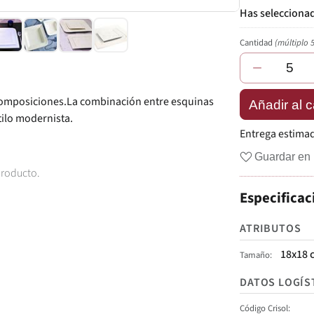
Cantidad
(múltiplo 
−
 composiciones.La combinación entre esquinas
Añadir al c
ilo modernista.
Entrega estima
Guardar en 
producto.
Especificac
ATRIBUTOS
18x18 
Tamaño
DATOS LOGÍS
Código Crisol