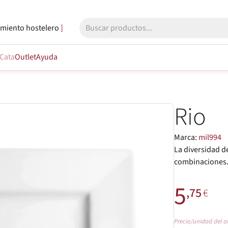
miento hostelero
Cata
Outlet
Ayuda
Rio
Marca:
mil994
La diversidad d
combinaciones. 
5
,75
€
Precio/unidad del a