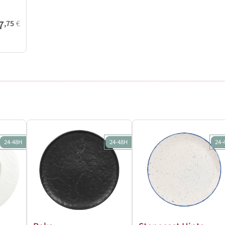
7
,75
€
24-48H
24-48H
24-