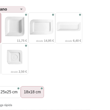
€
11,75 €
14,95 €
6,40 €
desde
desde
€
2,50 €
desde
25x25 cm
18x18 cm
ega rápida