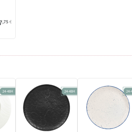
7
,75
€
24-48H
24-48H
24-