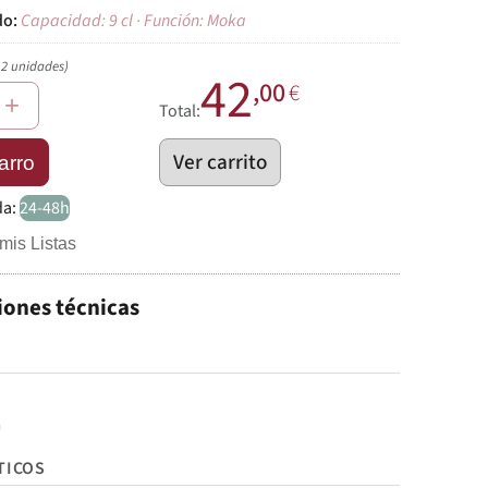
Capacidad: 9 cl · Función: Moka
12 unidades)
42
,00
€
+
Total:
Ver carrito
arro
da:
24-48h
mis Listas
iones técnicas
a
TICOS