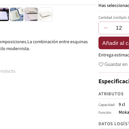
Cantidad
(múltiplo 
−
 composiciones.La combinación entre esquinas
Añadir al c
ilo modernista.
Entrega estima
Guardar en 
producto.
Especificac
ATRIBUTOS
9 cl
Capacidad
Mok
Función
DATOS LOGÍS