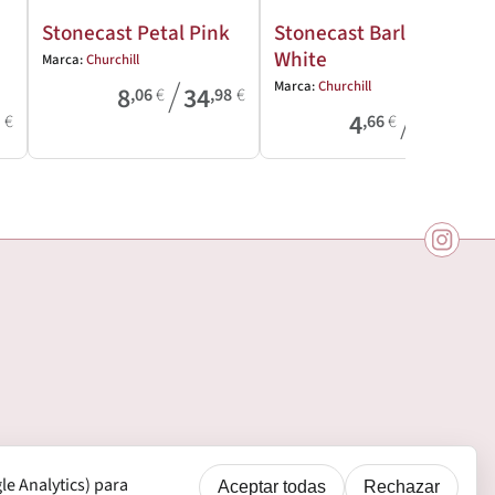
Stonecast Petal Pink
Stonecast Barley
White
Marca:
Churchill
/
Marca:
Churchill
8
34
,06
€
,98
€
/
4
39
0
€
,66
€
,61
€
e Analytics) para
Aceptar todas
Rechazar