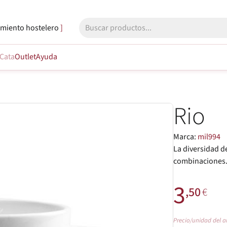
miento hostelero
Cata
Outlet
Ayuda
Rio
Marca:
mil994
La diversidad d
combinaciones. 
3
,50
€
Precio/unidad del a