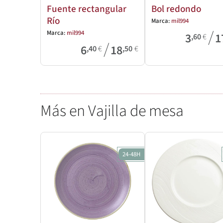
Fuente rectangular
Bol redondo
Río
Marca:
mil994
/
Marca:
mil994
3
1
,60
€
/
6
18
,40
€
,50
€
Más en Vajilla de mesa
24-48H