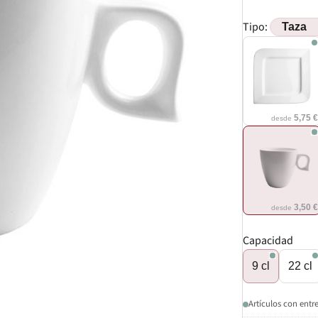
Tipo:
5,75 
desde
3,50 
desde
Capacidad
9 cl
22 cl
Artículos con entr