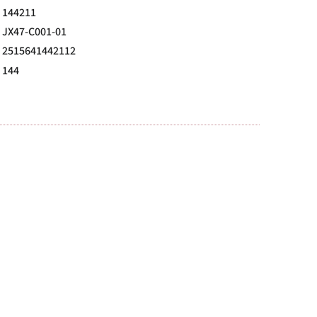
144211
JX47-C001-01
2515641442112
144