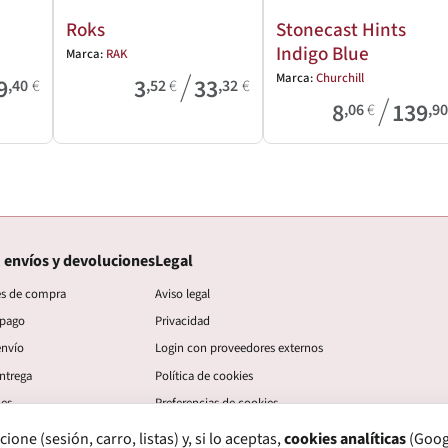
Roks
Stonecast Hints
Indigo Blue
Marca:
RAK
/
Marca:
Churchill
9
3
33
,40
€
,52
€
,32
€
/
8
139
,06
€
,9
 envíos y devoluciones
Legal
es de compra
Aviso legal
 pago
Privacidad
envío
Login con proveedores externos
ntrega
Política de cookies
nes
Preferencias de cookies
ne (sesión, carro, listas) y, si lo aceptas,
cookies analíticas
(Googl