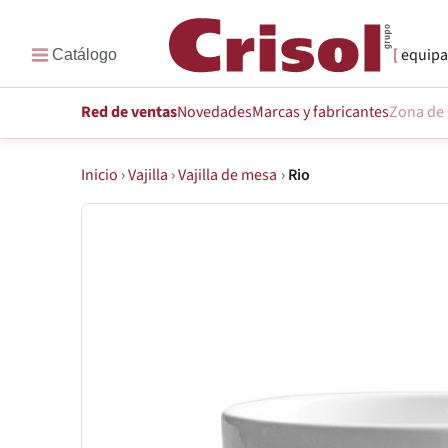
equipa
Red de ventas
Novedades
Marcas
y fabricantes
Zona de 
Inicio
›
Vajilla
›
Vajilla de mesa
›
Rio