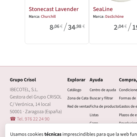
Stonecast Lavender
SeaLine
Marca:
Churchill
Marca:
DasSchöne
/
/
8
34
2
1
,06
€
,98
€
,04
€
Grupo Crisol
Explorar
Ayuda
Compra,
IBECOTEL, S.L.
Catálogo
Centro de ayuda
Condicion
Gestora del Grupo CRISOL
Zona de Cata
Buscar y filtrar
Formas de
C/ Verónica, 14 local
Red de ventas
Ficha de producto
Gastos de 
50001 · Zaragoza (España)
Listas
Plazos de e
☎ Tel. 976 22 24 90
Carro
Devolucio
🖂 central@grupocrisol.com
Mi cuenta
Garantía
Usamos cookies
técnicas
imprescindibles para que la web funcio