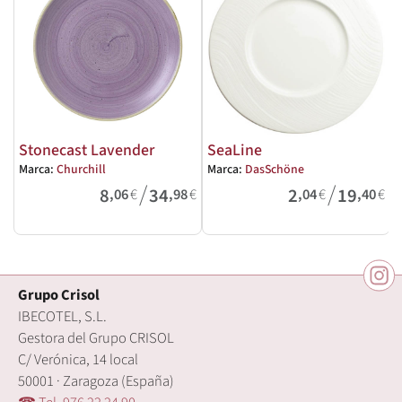
Stonecast Lavender
SeaLine
Marca:
Churchill
Marca:
DasSchöne
M
/
/
8
34
2
19
,06
€
,98
€
,04
€
,40
€
Grupo Crisol
IBECOTEL, S.L.
Gestora del Grupo CRISOL
C/ Verónica, 14 local
50001 · Zaragoza (España)