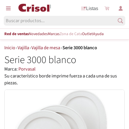
Listas
Red de ventas
Novedades
Marcas
Zona de Cata
Outlet
Ayuda
Inicio
›
Vajilla
›
Vajilla de mesa
›
Serie 3000 blanco
Serie 3000 blanco
Marca:
Porvasal
Su característico borde imprime fuerza a cada una de sus
piezas.