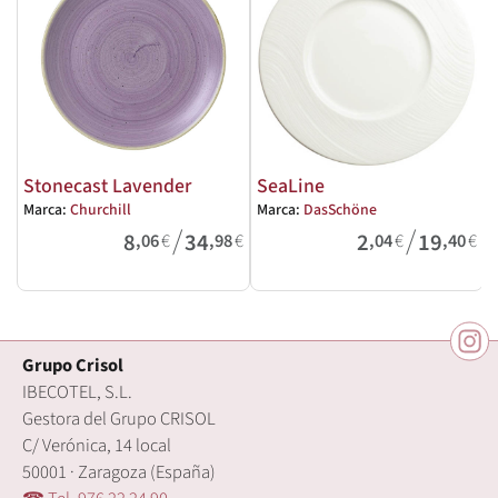
Stonecast Lavender
SeaLine
Marca:
Churchill
Marca:
DasSchöne
M
/
/
8
34
2
19
,06
€
,98
€
,04
€
,40
€
Grupo Crisol
IBECOTEL, S.L.
Gestora del Grupo CRISOL
C/ Verónica, 14 local
50001 · Zaragoza (España)