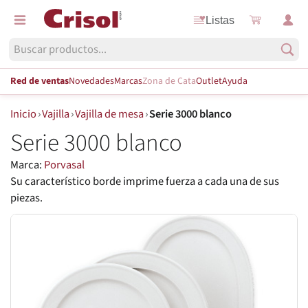
Listas
Red de ventas
Novedades
Marcas
Zona de Cata
Outlet
Ayuda
Inicio
›
Vajilla
›
Vajilla de mesa
›
Serie 3000 blanco
Serie 3000 blanco
Marca:
Porvasal
Su característico borde imprime fuerza a cada una de sus
piezas.