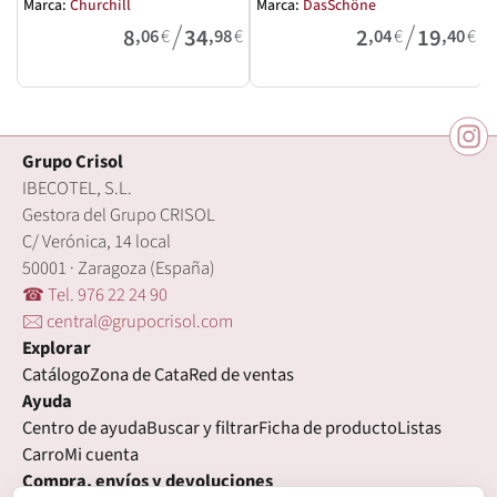
Marca:
Churchill
Marca:
DasSchöne
M
/
/
8
34
2
19
,06
€
,98
€
,04
€
,40
€
Grupo Crisol
IBECOTEL, S.L.
Gestora del Grupo CRISOL
C/ Verónica, 14 local
50001 · Zaragoza (España)
☎ Tel. 976 22 24 90
🖂 central@grupocrisol.com
Explorar
Catálogo
Zona de Cata
Red de ventas
Ayuda
Centro de ayuda
Buscar y filtrar
Ficha de producto
Listas
Carro
Mi cuenta
Compra, envíos y devoluciones