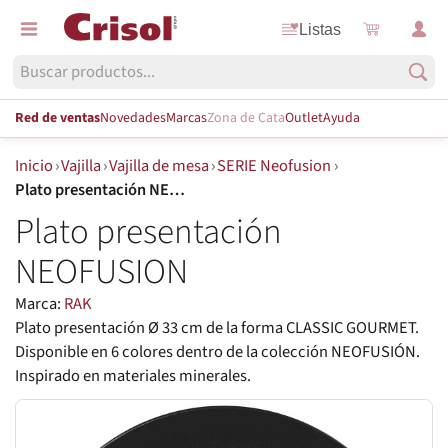
Listas
Red de ventas
Novedades
Marcas
Zona de Cata
Outlet
Ayuda
Inicio
›
Vajilla
›
Vajilla de mesa
›
SERIE Neofusion
›
Plato presentación NEOFUSION
Plato presentación
NEOFUSION
Marca:
RAK
Plato presentación Ø 33 cm de la forma CLASSIC GOURMET.
Disponible en 6 colores dentro de la colección NEOFUSIÓN.
Inspirado en materiales minerales.