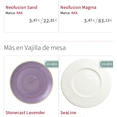
Neofusion Sand
Neofusion Magma
Marca:
RAK
Marca:
RAK
M
/
/
3
22
3
83
,47
€
,81
€
,47
€
,13
€
Más en Vajilla de mesa
24-48H
24-48H
Stonecast Lavender
SeaLine