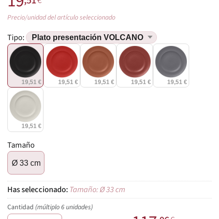
19
,51
€
Precio/unidad del artículo seleccionado
Tipo:
19,51 €
19,51 €
19,51 €
19,51 €
19,51 €
19,51 €
Tamaño
Ø 33 cm
Tamaño: Ø 33 cm
Cantidad
(múltiplo 6 unidades)