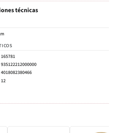
iones técnicas
cm
TICOS
165781
935122212000000
4018082380466
12