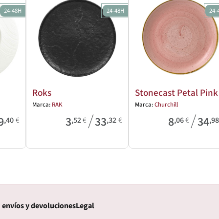
24-48H
24-48H
24-
Roks
Stonecast Petal Pink
Marca:
RAK
Marca:
Churchill
/
/
9
3
33
8
34
,40
€
,52
€
,32
€
,06
€
,9
 envíos y devoluciones
Legal