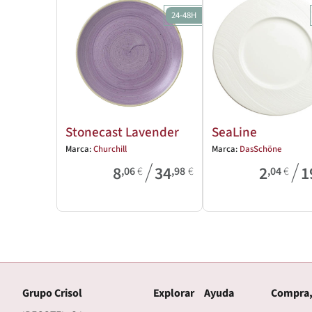
24-48H
Stonecast Lavender
SeaLine
Marca:
Churchill
Marca:
DasSchöne
/
/
8
34
2
1
,06
€
,98
€
,04
€
Grupo Crisol
Explorar
Ayuda
Compra,