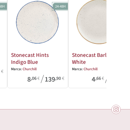
48H
24-48H
24-48H
Stonecast Hints
Stonecast Barley
Indigo Blue
White
Marca:
Churchill
Marca:
Churchill
8
€
/
/
8
139
4
39
,06
€
,90
€
,66
€
,61
€