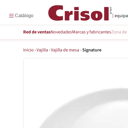
equipa
Red de ventas
Novedades
Marcas
y fabricantes
Zona de 
Inicio
›
Vajilla
›
Vajilla de mesa
›
Signature