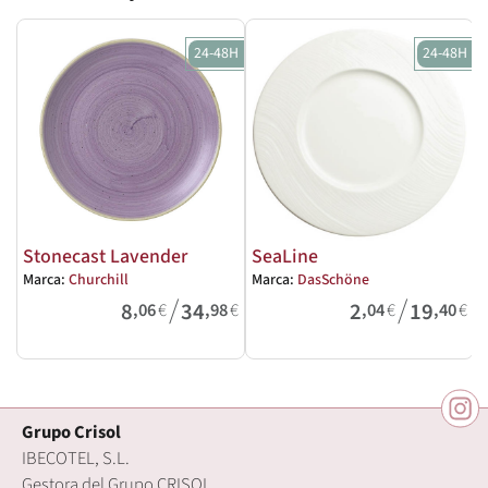
24-48H
24-48H
Stonecast Lavender
SeaLine
Marca:
Churchill
Marca:
DasSchöne
M
/
/
8
34
2
19
,06
€
,98
€
,04
€
,40
€
Grupo Crisol
IBECOTEL, S.L.
Gestora del Grupo CRISOL