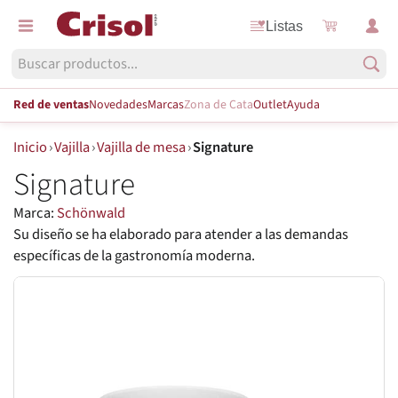
Listas
Red de ventas
Novedades
Marcas
Zona de Cata
Outlet
Ayuda
Inicio
›
Vajilla
›
Vajilla de mesa
›
Signature
Signature
Marca:
Schönwald
Su diseño se ha elaborado para atender a las demandas
específicas de la gastronomía moderna.