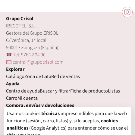
Grupo Crisol
IBECOTEL, S.L.
Gestora del Grupo CRISOL
C/ Verónica, 14 local
50001 · Zaragoza (España)
☎ Tel. 976 22 24 90
🖂 central@grupocrisol.com
Explorar
Catálogo
Zona de Cata
Red de ventas
Ayuda
Centro de ayuda
Buscar y filtrar
Ficha de producto
Listas
Carro
Mi cuenta
Compra, envíos y devoluciones
Condiciones de compra
Formas de pago
Gastos de envío
Usamos cookies
técnicas
imprescindibles para que la web
Plazos de entrega
Devoluciones
Garantía
funcione (sesión, carro, listas) y, si lo aceptas,
cookies
Legal
analíticas
(Google Analytics) para entender cómo se usa el
Aviso legal
Privacidad
Login con proveedores externos