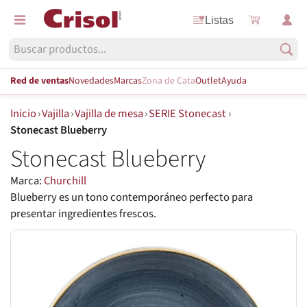
Listas
Red de ventas
Novedades
Marcas
Zona de Cata
Outlet
Ayuda
Inicio
›
Vajilla
›
Vajilla de mesa
›
SERIE Stonecast
›
Stonecast Blueberry
Stonecast Blueberry
Marca:
Churchill
Blueberry es un tono contemporáneo perfecto para
presentar ingredientes frescos.