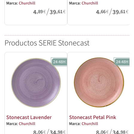
Marca:
Churchill
Marca:
Churchill
M
/
/
4
39
4
39
,89
€
,61
€
,66
€
,61
€
Productos SERIE Stonecast
24-48H
24-48H
Stonecast Lavender
Stonecast Petal Pink
Marca:
Churchill
Marca:
Churchill
M
/
/
8
34
8
34
,06
€
,98
€
,06
€
,98
€