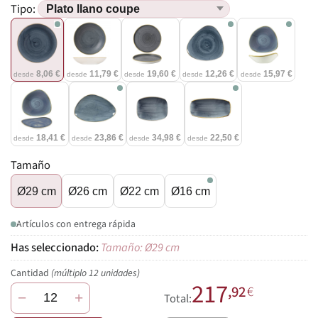
Tipo:
8,06 €
11,79 €
19,60 €
12,26 €
15,97 €
desde
desde
desde
desde
desde
18,41 €
23,86 €
34,98 €
22,50 €
desde
desde
desde
desde
Tamaño
Ø29 cm
Ø26 cm
Ø22 cm
Ø16 cm
Artículos con entrega rápida
Tamaño: Ø29 cm
Cantidad
(múltiplo 12 unidades)
217
,92
€
−
+
Total: