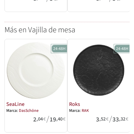
Más en Vajilla de mesa
24-48H
24-48H
SeaLine
Roks
Marca:
DasSchöne
Marca:
RAK
/
/
M
2
19
3
33
,04
€
,40
€
,52
€
,32
€