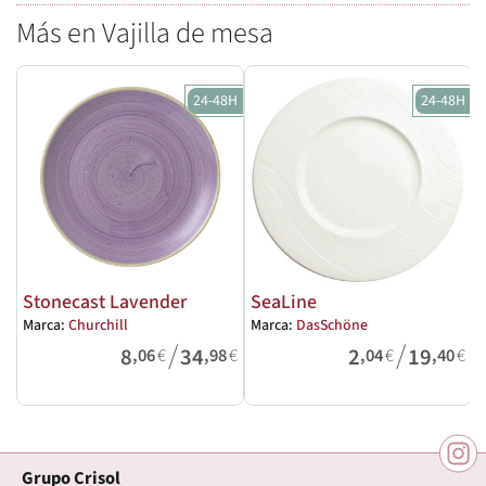
Más en Vajilla de mesa
24-48H
24-48H
Stonecast Lavender
SeaLine
Marca:
Churchill
Marca:
DasSchöne
M
/
/
8
34
2
19
,06
€
,98
€
,04
€
,40
€
Grupo Crisol