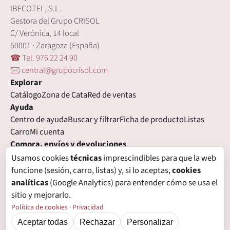
IBECOTEL, S.L.
Gestora del Grupo CRISOL
C/ Verónica, 14 local
50001 · Zaragoza (España)
☎ Tel. 976 22 24 90
🖂 central@grupocrisol.com
Explorar
Catálogo
Zona de Cata
Red de ventas
Ayuda
Centro de ayuda
Buscar y filtrar
Ficha de producto
Listas
Carro
Mi cuenta
Compra, envíos y devoluciones
Condiciones de compra
Formas de pago
Gastos de envío
Usamos cookies
técnicas
imprescindibles para que la web
Plazos de entrega
Devoluciones
Garantía
funcione (sesión, carro, listas) y, si lo aceptas,
cookies
Legal
analíticas
(Google Analytics) para entender cómo se usa el
Aviso legal
Privacidad
Login con proveedores externos
sitio y mejorarlo.
Política de cookies
Preferencias de cookies
Política de cookies
·
Privacidad
Aceptar todas
Rechazar
Personalizar