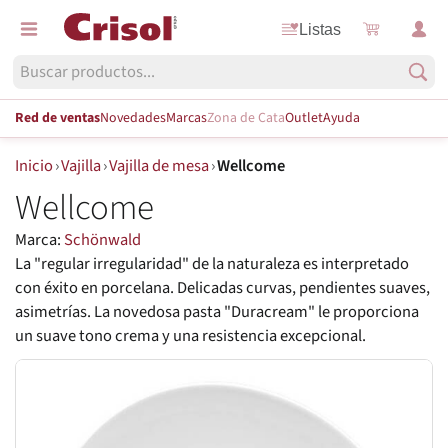
Listas
Red de ventas
Novedades
Marcas
Zona de Cata
Outlet
Ayuda
Inicio
›
Vajilla
›
Vajilla de mesa
›
Wellcome
Wellcome
Marca:
Schönwald
La "regular irregularidad" de la naturaleza es interpretado
con éxito en porcelana. Delicadas curvas, pendientes suaves,
asimetrías. La novedosa pasta "Duracream" le proporciona
un suave tono crema y una resistencia excepcional.