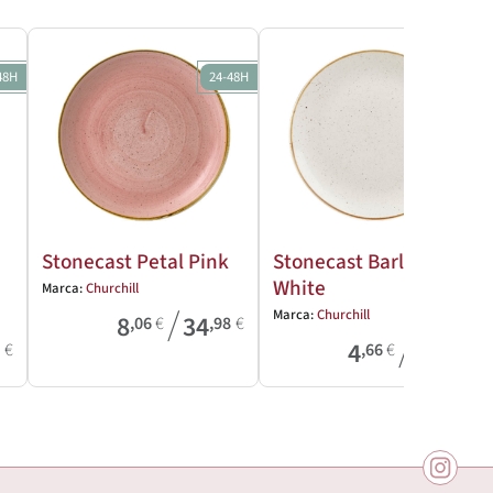
48H
24-48H
24-48H
Stonecast Petal Pink
Stonecast Barley
White
Marca:
Churchill
/
Marca:
Churchill
8
34
,06
€
,98
€
/
4
39
0
€
,66
€
,61
€