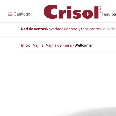
equipa
Red de ventas
Novedades
Marcas
y fabricantes
Zona de 
Inicio
›
Vajilla
›
Vajilla de mesa
›
Wellcome