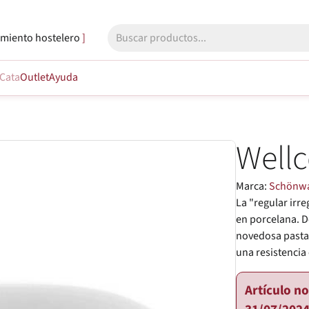
miento hostelero
Cata
Outlet
Ayuda
Well
Marca:
Schönw
La "regular irre
en porcelana. D
novedosa pasta
una resistencia
Artículo n