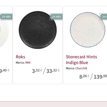
24-48H
24-48H
24-
Roks
Stonecast Hints
Indigo Blue
Marca:
RAK
/
Marca:
Churchill
9
3
33
,40
€
,52
€
,32
€
/
8
139
,06
€
,9