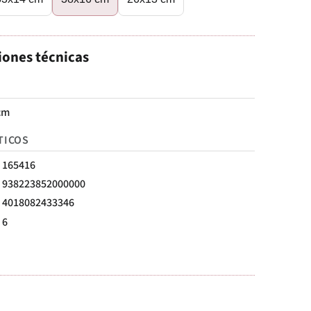
iones técnicas
cm
TICOS
165416
938223852000000
4018082433346
6