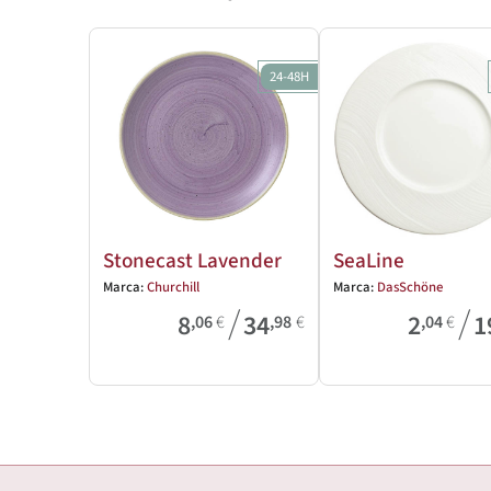
24-48H
Stonecast Lavender
SeaLine
Marca:
Churchill
Marca:
DasSchöne
/
/
8
34
2
1
,06
€
,98
€
,04
€