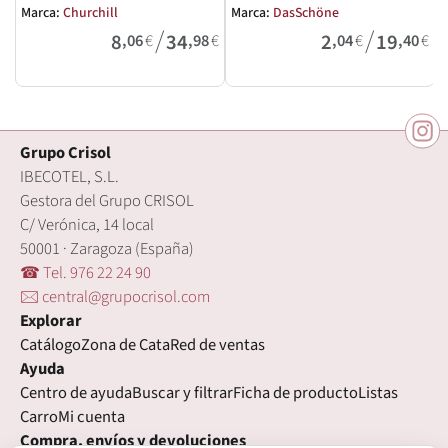
Marca:
Churchill
Marca:
DasSchöne
M
/
/
8
34
2
19
,06
€
,98
€
,04
€
,40
€
Grupo Crisol
IBECOTEL, S.L.
Gestora del Grupo CRISOL
C/ Verónica, 14 local
50001 · Zaragoza (España)
☎ Tel. 976 22 24 90
🖂 central@grupocrisol.com
Explorar
Catálogo
Zona de Cata
Red de ventas
Ayuda
Centro de ayuda
Buscar y filtrar
Ficha de producto
Listas
Carro
Mi cuenta
Compra, envíos y devoluciones