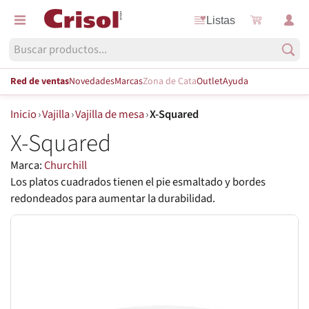
Listas
Red de ventas
Novedades
Marcas
Zona de Cata
Outlet
Ayuda
Inicio
›
Vajilla
›
Vajilla de mesa
›
X-Squared
X-Squared
Marca:
Churchill
Los platos cuadrados tienen el pie esmaltado y bordes
redondeados para aumentar la durabilidad.