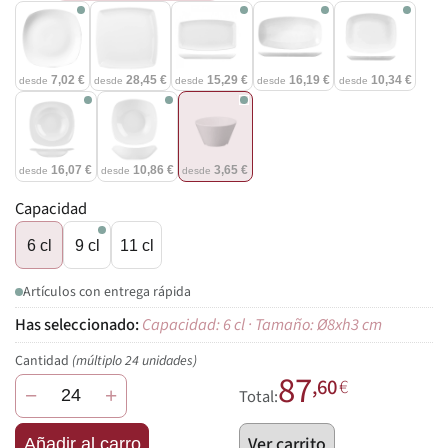
7,02 €
28,45 €
15,29 €
16,19 €
10,34 €
desde
desde
desde
desde
desde
16,07 €
10,86 €
3,65 €
desde
desde
desde
Capacidad
6 cl
9 cl
11 cl
Artículos con entrega rápida
Capacidad: 6 cl · Tamaño: Ø8xh3 cm
Cantidad
(múltiplo 24 unidades)
87
,60
€
−
+
Total:
Ver carrito
Añadir al carro