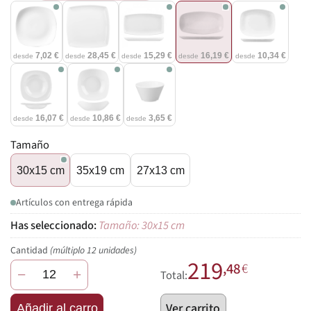
7,02 €
28,45 €
15,29 €
16,19 €
10,34 €
desde
desde
desde
desde
desde
16,07 €
10,86 €
3,65 €
desde
desde
desde
Tamaño
30x15 cm
35x19 cm
27x13 cm
Artículos con entrega rápida
Tamaño: 30x15 cm
Cantidad
(múltiplo 12 unidades)
219
,48
€
−
+
Total:
Ver carrito
Añadir al carro