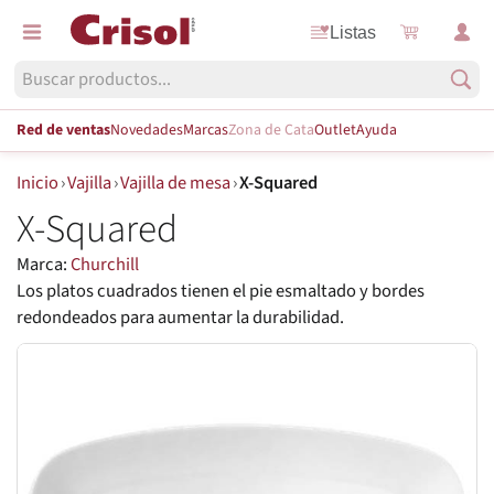
Listas
Red de ventas
Novedades
Marcas
Zona de Cata
Outlet
Ayuda
Inicio
›
Vajilla
›
Vajilla de mesa
›
X-Squared
X-Squared
Marca:
Churchill
Los platos cuadrados tienen el pie esmaltado y bordes
redondeados para aumentar la durabilidad.