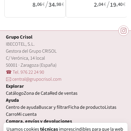
/
/
8
34
2
19
,06
€
,98
€
,04
€
,40
€
Grupo Crisol
IBECOTEL, S.L.
Gestora del Grupo CRISOL
C/ Verónica, 14 local
50001 · Zaragoza (España)
☎ Tel. 976 22 24 90
🖂 central@grupocrisol.com
Explorar
Catálogo
Zona de Cata
Red de ventas
Ayuda
Centro de ayuda
Buscar y filtrar
Ficha de producto
Listas
Carro
Mi cuenta
Compra, envíos y devoluciones
Condiciones de compra
Formas de pago
Gastos de envío
Usamos cookies
técnicas
imprescindibles para que la web