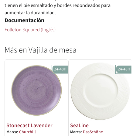
tienen el pie esmaltado y bordes redondeados para
aumentar la durabilidad.
Documentación
Folletox-Squared (Inglés)
Más en Vajilla de mesa
24-48H
24-48H
Stonecast Lavender
SeaLine
Marca:
Churchill
Marca:
DasSchöne
M