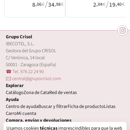
/
/
8
34
2
19
,06
€
,98
€
,04
€
,40
€
Grupo Crisol
IBECOTEL, S.L.
Gestora del Grupo CRISOL
C/ Verónica, 14 local
50001 · Zaragoza (España)
☎ Tel. 976 22 24 90
🖂 central@grupocrisol.com
Explorar
Catálogo
Zona de Cata
Red de ventas
Ayuda
Centro de ayuda
Buscar y filtrar
Ficha de producto
Listas
Carro
Mi cuenta
Compra, envíos y devoluciones
Condiciones de compra
Formas de pago
Gastos de envío
Usamos cookies
técnicas
imprescindibles para que la web