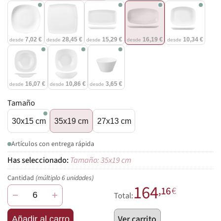
7,02 €
28,45 €
15,29 €
16,19 €
10,34 €
desde
desde
desde
desde
desde
16,07 €
10,86 €
3,65 €
desde
desde
desde
Tamaño
30x15 cm
35x19 cm
27x13 cm
Artículos con entrega rápida
Tamaño: 35x19 cm
Cantidad
(múltiplo 6 unidades)
164
,16
€
−
+
Total:
Ver carrito
Añadir al carro