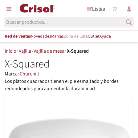
Listas
Red de ventas
Novedades
Marcas
Zona de Cata
Outlet
Ayuda
Inicio
›
Vajilla
›
Vajilla de mesa
›
X-Squared
X-Squared
Marca:
Churchill
Los platos cuadrados tienen el pie esmaltado y bordes
redondeados para aumentar la durabilidad.