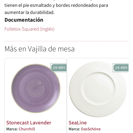
tienen el pie esmaltado y bordes redondeados para
aumentar la durabilidad.
Documentación
Folletox-Squared (Inglés)
Más en Vajilla de mesa
24-48H
24-48H
Stonecast Lavender
SeaLine
Marca:
Churchill
Marca:
DasSchöne
M