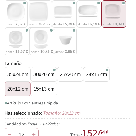
7,02 €
28,45 €
15,29 €
16,19 €
10,34 €
desde
desde
desde
desde
desde
16,07 €
10,86 €
3,65 €
desde
desde
desde
Tamaño
35x24 cm
30x20 cm
26x20 cm
24x16 cm
20x12 cm
15x13 cm
Artículos con entrega rápida
Tamaño: 20x12 cm
Cantidad
(múltiplo 12 unidades)
152
,64
€
−
+
Total: