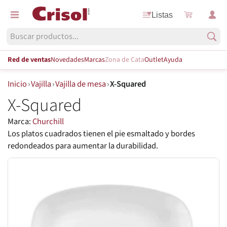
Listas
Red de ventas
Novedades
Marcas
Zona de Cata
Outlet
Ayuda
Inicio
›
Vajilla
›
Vajilla de mesa
›
X-Squared
X-Squared
Marca:
Churchill
Los platos cuadrados tienen el pie esmaltado y bordes
redondeados para aumentar la durabilidad.