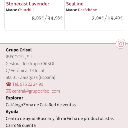
Stonecast Lavender
SeaLine
Marca:
Churchill
Marca:
DasSchöne
M
/
/
8
34
2
19
,06
€
,98
€
,04
€
,40
€
Grupo Crisol
IBECOTEL, S.L.
Gestora del Grupo CRISOL
C/ Verónica, 14 local
50001 · Zaragoza (España)
☎ Tel. 976 22 24 90
🖂 central@grupocrisol.com
Explorar
Catálogo
Zona de Cata
Red de ventas
Ayuda
Centro de ayuda
Buscar y filtrar
Ficha de producto
Listas
Carro
Mi cuenta