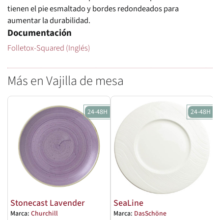
tienen el pie esmaltado y bordes redondeados para
aumentar la durabilidad.
Documentación
Folletox-Squared (Inglés)
Más en Vajilla de mesa
24-48H
24-48H
Stonecast Lavender
SeaLine
Marca:
Churchill
Marca:
DasSchöne
M