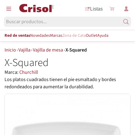
Listas
Red de ventas
Novedades
Marcas
Zona de Cata
Outlet
Ayuda
Inicio
›
Vajilla
›
Vajilla de mesa
›
X-Squared
X-Squared
Marca:
Churchill
Los platos cuadrados tienen el pie esmaltado y bordes
redondeados para aumentar la durabilidad.