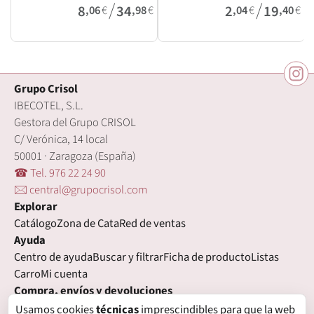
/
/
8
34
2
19
,06
€
,98
€
,04
€
,40
€
Grupo Crisol
IBECOTEL, S.L.
Gestora del Grupo CRISOL
C/ Verónica, 14 local
50001 · Zaragoza (España)
☎ Tel. 976 22 24 90
🖂 central@grupocrisol.com
Explorar
Catálogo
Zona de Cata
Red de ventas
Ayuda
Centro de ayuda
Buscar y filtrar
Ficha de producto
Listas
Carro
Mi cuenta
Compra, envíos y devoluciones
Condiciones de compra
Formas de pago
Gastos de envío
Usamos cookies
técnicas
imprescindibles para que la web