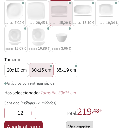
7,02 €
28,45 €
15,29 €
16,19 €
10,34 €
desde
desde
desde
desde
desde
16,07 €
10,86 €
3,65 €
desde
desde
desde
Tamaño
20x10 cm
30x15 cm
35x19 cm
Artículos con entrega rápida
Tamaño: 30x15 cm
Cantidad
(múltiplo 12 unidades)
219
,48
€
−
+
Total:
Ver carrito
Añadir al carro