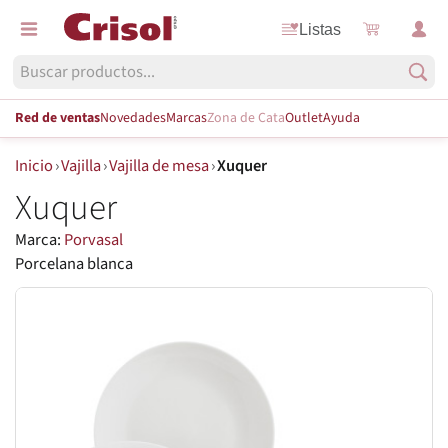
Listas
Red de ventas
Novedades
Marcas
Zona de Cata
Outlet
Ayuda
Inicio
›
Vajilla
›
Vajilla de mesa
›
Xuquer
Xuquer
Marca:
Porvasal
Porcelana blanca