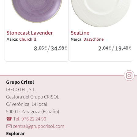
Stonecast Lavender
SeaLine
Marca:
Churchill
Marca:
DasSchöne
M
/
/
8
34
2
19
,06
€
,98
€
,04
€
,40
€
Grupo Crisol
IBECOTEL, S.L.
Gestora del Grupo CRISOL
C/ Verónica, 14 local
50001 · Zaragoza (España)
☎ Tel. 976 22 24 90
🖂 central@grupocrisol.com
Explorar