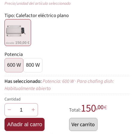
Precio/unidad del artículo seleccionado
Tipo:
Calefactor eléctrico plano
150,00 €
desde
Potencia
600 W
800 W
Potencia: 600 W · Para chafing dish:
Habitualmente abierto
Cantidad
150
,00
€
−
+
Total:
Ver carrito
Añadir al carro