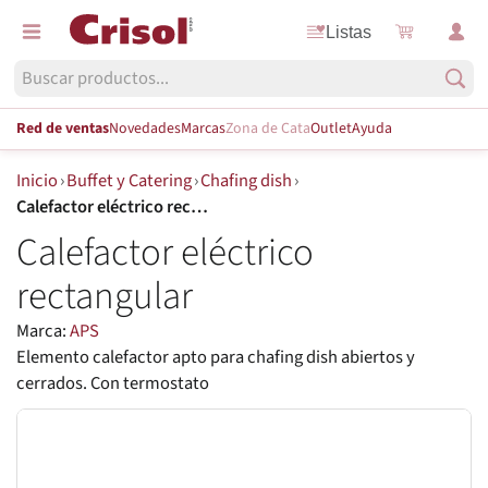
Listas
Red de ventas
Novedades
Marcas
Zona de Cata
Outlet
Ayuda
Inicio
›
Buffet y Catering
›
Chafing dish
›
Calefactor eléctrico rectangular
Calefactor eléctrico
rectangular
Marca:
APS
Elemento calefactor apto para chafing dish abiertos y
cerrados. Con termostato