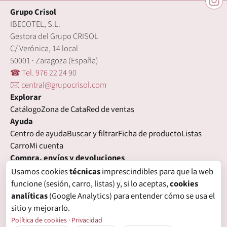
Grupo Crisol
IBECOTEL, S.L.
Gestora del Grupo CRISOL
C/ Verónica, 14 local
50001 · Zaragoza (España)
☎ Tel. 976 22 24 90
🖂 central@grupocrisol.com
Explorar
Catálogo
Zona de Cata
Red de ventas
Ayuda
Centro de ayuda
Buscar y filtrar
Ficha de producto
Listas
Carro
Mi cuenta
Compra, envíos y devoluciones
Condiciones de compra
Formas de pago
Gastos de envío
Usamos cookies
técnicas
imprescindibles para que la web
Plazos de entrega
Devoluciones
Garantía
funcione (sesión, carro, listas) y, si lo aceptas,
cookies
Legal
analíticas
(Google Analytics) para entender cómo se usa el
Aviso legal
Privacidad
Login con proveedores externos
sitio y mejorarlo.
Política de cookies
Preferencias de cookies
Política de cookies
·
Privacidad