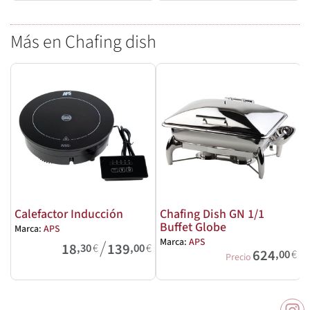
Más en Chafing dish
Calefactor Inducción
Chafing Dish GN 1/1
Buffet Globe
Marca:
APS
/
Marca:
APS
M
18
139
,30
€
,00
€
624
,00
€
Precio