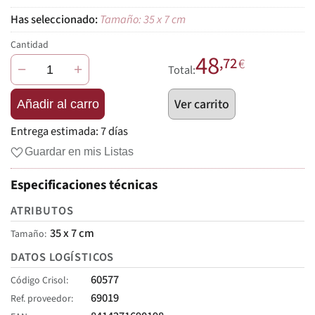
Tamaño: 35 x 7 cm
Cantidad
48
,72
€
−
+
Total:
Ver carrito
Añadir al carro
Entrega estimada:
7 días
Guardar en mis Listas
Especificaciones técnicas
ATRIBUTOS
35 x 7 cm
Tamaño
DATOS LOGÍSTICOS
60577
Código Crisol
69019
Ref. proveedor