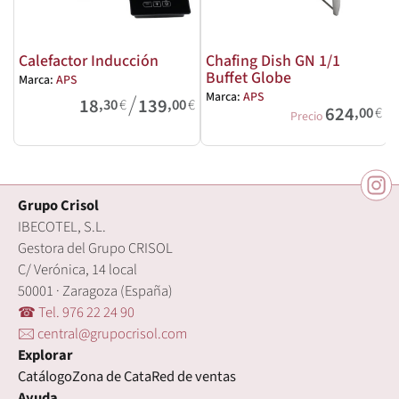
Calefactor Inducción
Chafing Dish GN 1/1
Buffet Globe
Marca:
APS
/
Marca:
APS
M
18
139
,30
€
,00
€
624
,00
€
Precio
Grupo Crisol
IBECOTEL, S.L.
Gestora del Grupo CRISOL
C/ Verónica, 14 local
50001 · Zaragoza (España)
☎ Tel. 976 22 24 90
🖂 central@grupocrisol.com
Explorar
Catálogo
Zona de Cata
Red de ventas
Ayuda