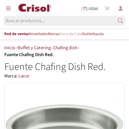
Listas
Red de ventas
Novedades
Marcas
Zona de Cata
Outlet
Ayuda
Inicio
›
Buffet y Catering
›
Chafing dish
›
Fuente Chafing Dish Red.
Fuente Chafing Dish Red.
Marca:
Lacor