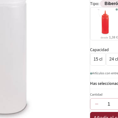
Tipo:
1,38 
desde
Capacidad
15 cl
24 c
Artículos con entr
Cantidad
−
Añadir al c