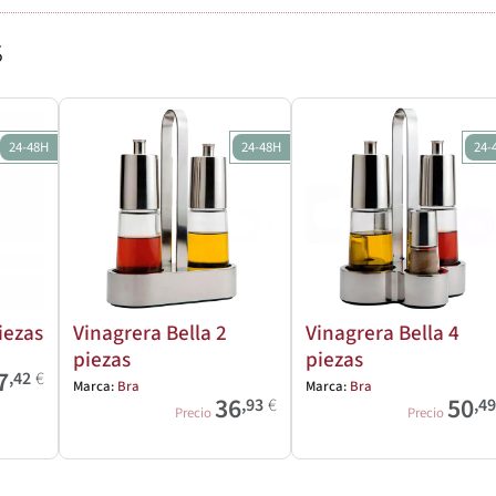
s
24-48H
24-48H
24-
iezas
Vinagrera Bella 2
Vinagrera Bella 4
piezas
piezas
7
,42
€
Marca:
Bra
Marca:
Bra
36
50
,93
€
,4
Precio
Precio