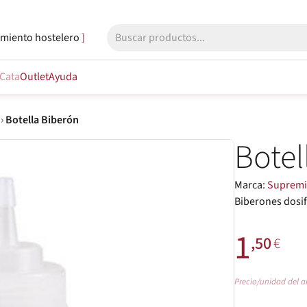
miento hostelero
Cata
Outlet
Ayuda
›
Botella Biberón
Botel
Marca:
Suprem
Biberones dosif
1
,50
€
Precio/unidad del a