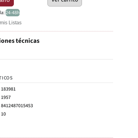
da:
24-48h
mis Listas
iones técnicas
TICOS
183981
1957
8412487015453
10