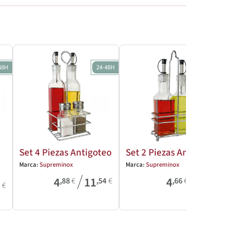
48H
24-48H
24-48H
Set 4 Piezas Antigoteo
Set 2 Piezas Antigoteo
Marca:
Supreminox
Marca:
Supreminox
/
/
4
11
4
7
,88
€
,54
€
,66
€
,62
€
9
€