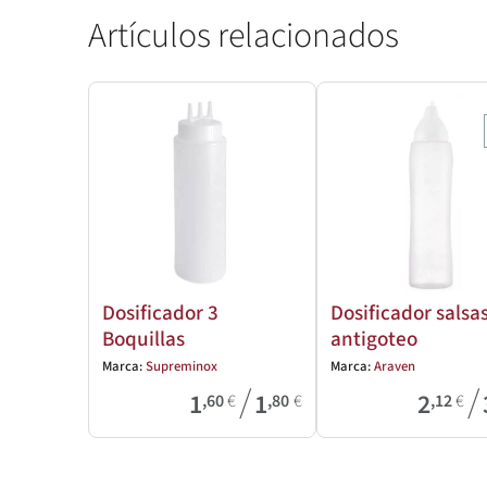
Artículos relacionados
Dosificador 3
Dosificador salsa
Boquillas
antigoteo
Marca:
Supreminox
Marca:
Araven
/
/
1
1
2
,60
€
,80
€
,12
€