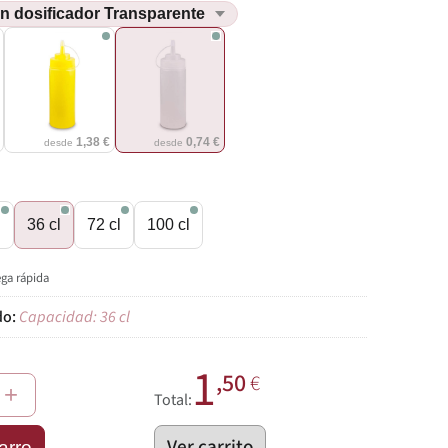
€
1,38 €
0,74 €
desde
desde
l
36 cl
72 cl
100 cl
ega rápida
Capacidad: 36 cl
1
,50
€
+
Total:
Ver carrito
arro