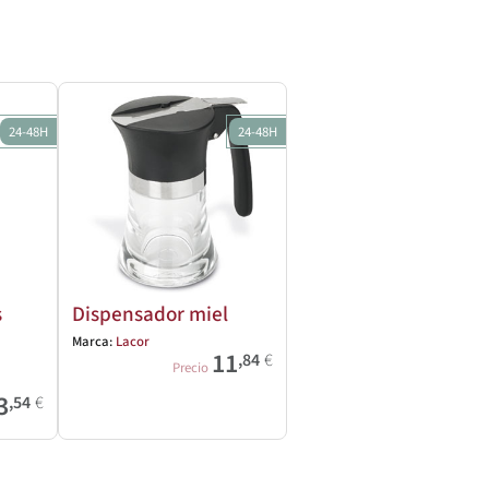
24-48H
24-48H
s
Dispensador miel
Marca:
Lacor
11
,84
€
Precio
3
,54
€