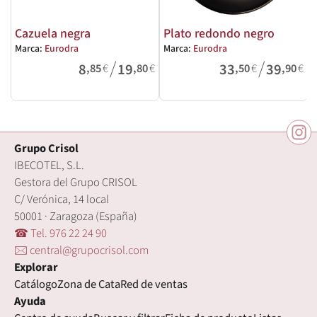
Cazuela negra
Plato redondo negro
Marca:
Eurodra
Marca:
Eurodra
M
/
/
8
19
33
39
,85
€
,80
€
,50
€
,90
€
Grupo Crisol
IBECOTEL, S.L.
Gestora del Grupo CRISOL
C/ Verónica, 14 local
50001 · Zaragoza (España)
☎ Tel. 976 22 24 90
🖂 central@grupocrisol.com
Explorar
Catálogo
Zona de Cata
Red de ventas
Ayuda