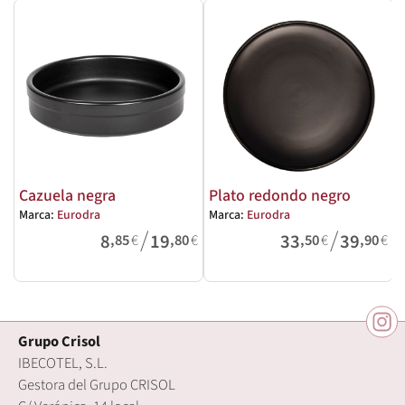
Cazuela negra
Plato redondo negro
Marca:
Eurodra
Marca:
Eurodra
M
/
/
8
19
33
39
,85
€
,80
€
,50
€
,90
€
Grupo Crisol
IBECOTEL, S.L.
Gestora del Grupo CRISOL