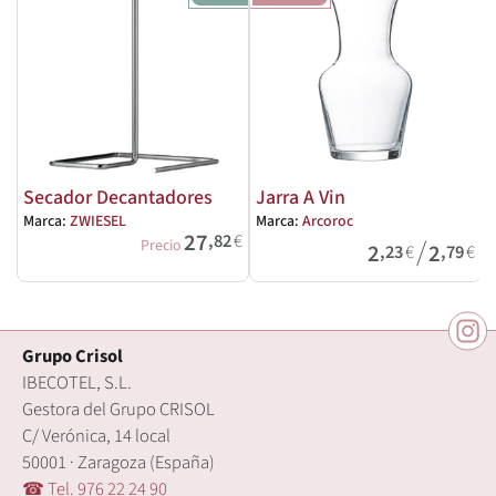
Secador Decantadores
Jarra A Vin
Marca:
ZWIESEL
Marca:
Arcoroc
M
27
,82
€
/
Precio
2
2
,23
€
,79
€
Grupo Crisol
IBECOTEL, S.L.
Gestora del Grupo CRISOL
C/ Verónica, 14 local
50001 · Zaragoza (España)
☎ Tel. 976 22 24 90