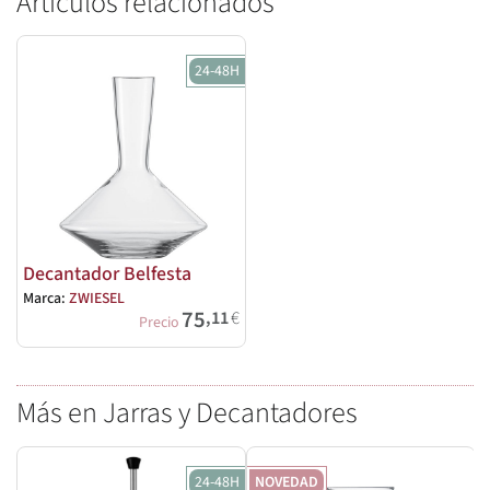
Artículos relacionados
24-48H
Decantador Belfesta
Marca:
ZWIESEL
75
,11
€
Precio
Más en Jarras y Decantadores
24-48H
NOVEDAD