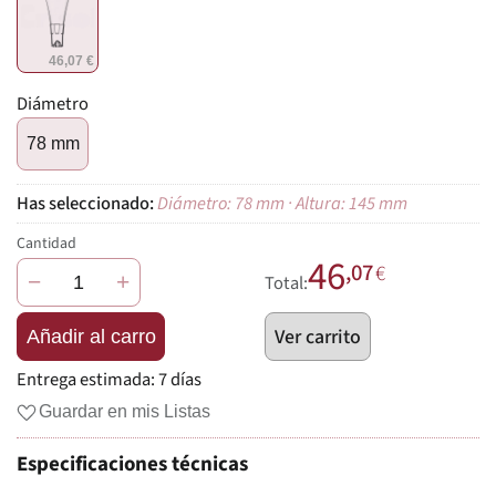
46,07 €
Diámetro
78 mm
Diámetro: 78 mm · Altura: 145 mm
Cantidad
46
,07
€
−
+
Total:
Ver carrito
Añadir al carro
Entrega estimada:
7 días
Guardar en mis Listas
Especificaciones técnicas