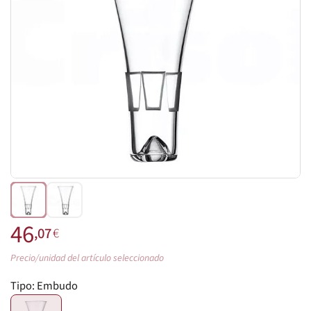
46
,07
€
Precio/unidad del artículo seleccionado
Tipo:
Embudo