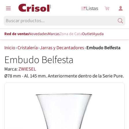
Listas
Red de ventas
Novedades
Marcas
Zona de Cata
Outlet
Ayuda
Inicio
›
Cristalería
›
Jarras y Decantadores
›
Embudo Belfesta
Embudo Belfesta
Marca:
ZWIESEL
Ø78 mm - Al. 145 mm. Anteriormente dentro de la Serie Pure.