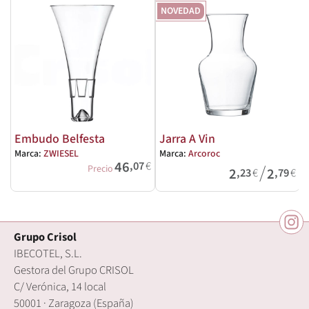
NOVEDAD
Embudo Belfesta
Jarra A Vin
Marca:
ZWIESEL
Marca:
Arcoroc
M
46
,07
€
/
Precio
2
2
,23
€
,79
€
Grupo Crisol
IBECOTEL, S.L.
Gestora del Grupo CRISOL
C/ Verónica, 14 local
50001 · Zaragoza (España)