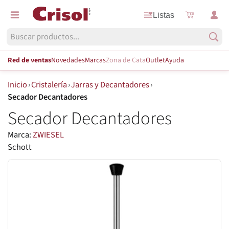
Listas
Red de ventas
Novedades
Marcas
Zona de Cata
Outlet
Ayuda
Inicio
›
Cristalería
›
Jarras y Decantadores
›
Secador Decantadores
Secador Decantadores
Marca:
ZWIESEL
Schott