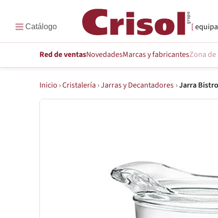
equipa
Red de ventas
Novedades
Marcas
y fabricantes
Zona de 
Inicio
›
Cristalería
›
Jarras y Decantadores
›
Jarra Bistr