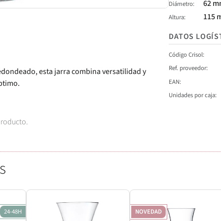
62 
Diámetro
115 
Altura
DATOS LOGÍS
Código Crisol
Ref. proveedor
edondeado, esta jarra combina versatilidad y
EAN
ptimo.
Unidades por caja
producto.
s
24-48H
NOVEDAD