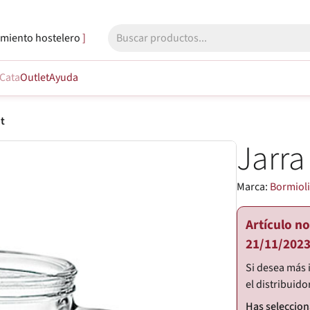
miento hostelero
Cata
Outlet
Ayuda
ot
Jarra
Marca:
Bormiol
Artículo n
21/11/2023
Si desea más 
el distribuido