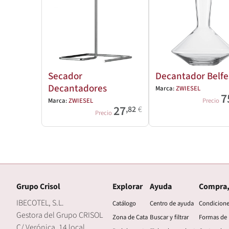
Secador
Decantador Belfe
Decantadores
Marca:
ZWIESEL
7
Marca:
ZWIESEL
Precio
27
,82
€
Precio
Grupo Crisol
Explorar
Ayuda
Compra,
IBECOTEL, S.L.
Catálogo
Centro de ayuda
Condicion
Gestora del Grupo CRISOL
Zona de Cata
Buscar y filtrar
Formas de
C/ Verónica, 14 local