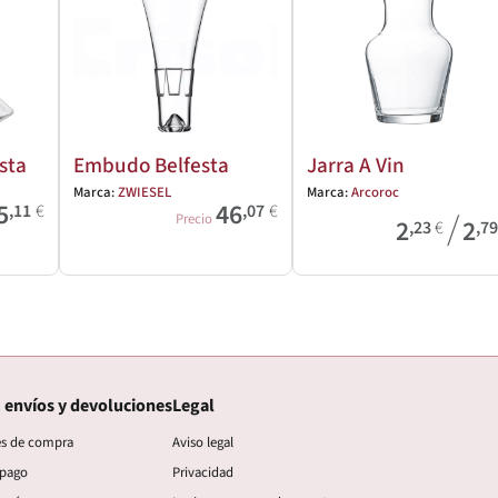
sta
Embudo Belfesta
Jarra A Vin
Marca:
ZWIESEL
Marca:
Arcoroc
5
46
,11
€
,07
€
/
Precio
2
2
,23
€
,7
 envíos y devoluciones
Legal
es de compra
Aviso legal
 pago
Privacidad