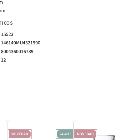
mm
mm
TICOS
15523
146140MU4321990
8004360016789
12
NOVEDAD
24-48H
NOVEDAD
24-48H