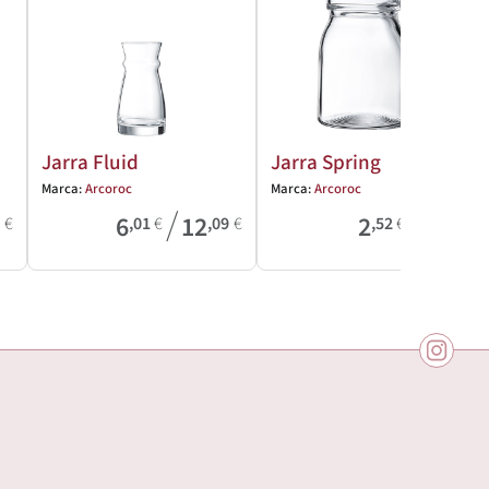
Jarra Fluid
Jarra Spring
Marca:
Arcoroc
Marca:
Arcoroc
/
/
6
12
2
4
9
€
,01
€
,09
€
,52
€
,85
€