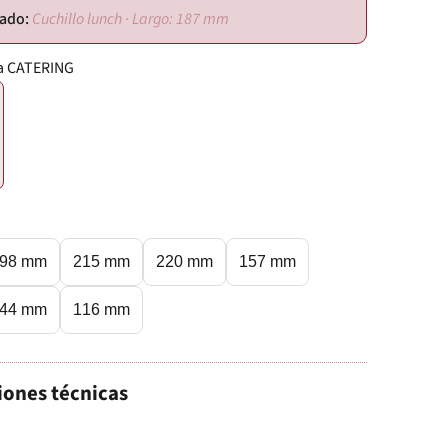
Cuchillo lunch · Largo: 187 mm
a CATERING
98 mm
215 mm
220 mm
157 mm
44 mm
116 mm
iones técnicas