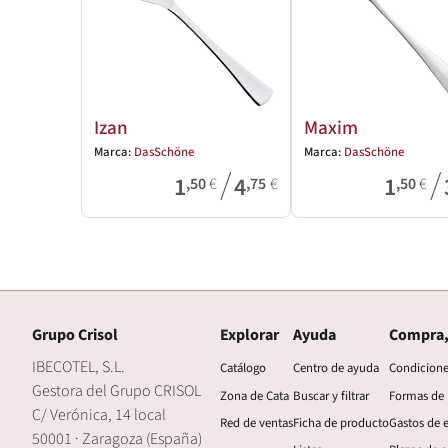
Izan
Maxim
Marca:
DasSchöne
Marca:
DasSchöne
/
/
1
4
1
,50
€
,75
€
,50
€
Grupo Crisol
Explorar
Ayuda
Compra,
IBECOTEL, S.L.
Catálogo
Centro de ayuda
Condicion
Gestora del Grupo CRISOL
Zona de Cata
Buscar y filtrar
Formas de
C/ Verónica, 14 local
Red de ventas
Ficha de producto
Gastos de 
50001 · Zaragoza (España)