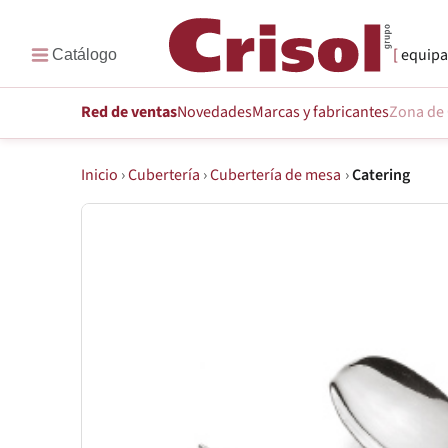
equipa
Red de ventas
Novedades
Marcas
y fabricantes
Zona de 
Inicio
›
Cubertería
›
Cubertería de mesa
›
Catering