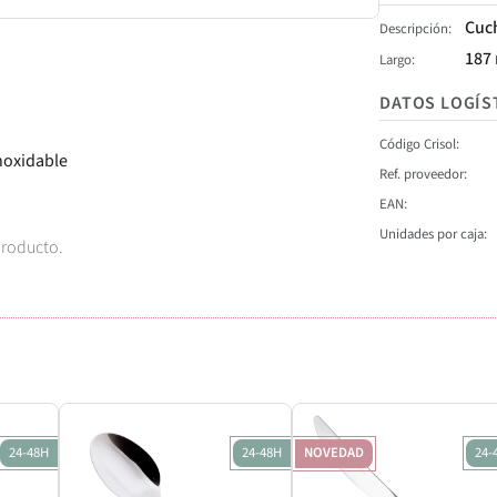
Cuch
Descripción
187
Largo
DATOS LOGÍS
Código Crisol
noxidable
Ref. proveedor
EAN
Unidades por caja
producto.
24-48H
24-48H
NOVEDAD
24-