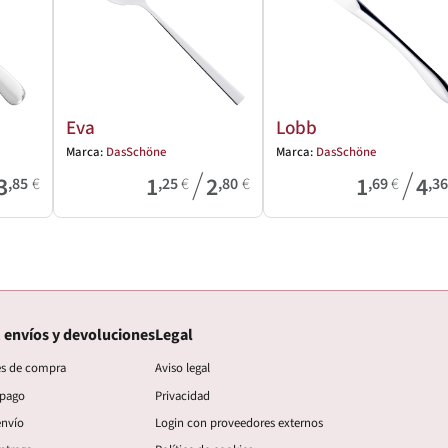
Eva
Lobb
Marca:
DasSchöne
Marca:
DasSchöne
/
/
3
1
2
1
4
,85
€
,25
€
,80
€
,69
€
,3
 envíos y devoluciones
Legal
es de compra
Aviso legal
 pago
Privacidad
envío
Login con proveedores externos