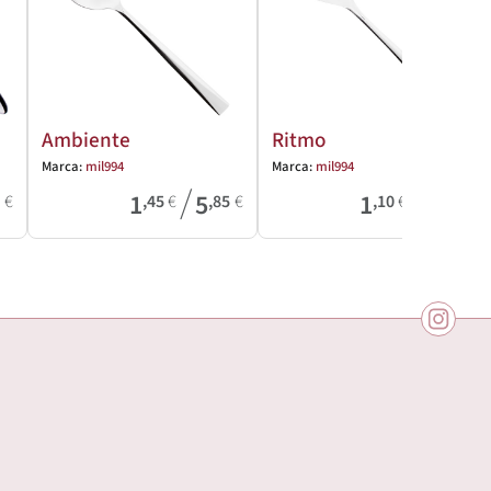
Ambiente
Ritmo
Marca:
mil994
Marca:
mil994
/
/
1
5
1
2
6
€
,45
€
,85
€
,10
€
,50
€