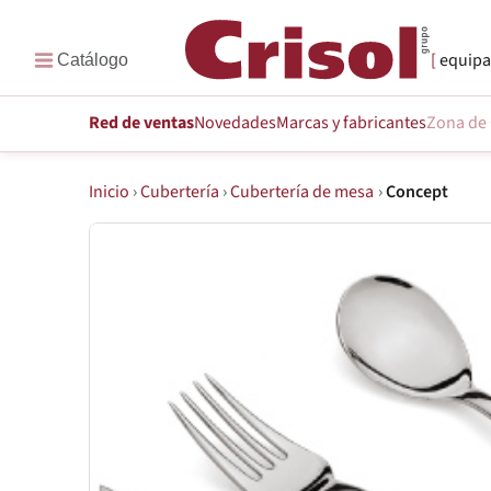
equipa
Red de ventas
Novedades
Marcas
y fabricantes
Zona de 
Inicio
›
Cubertería
›
Cubertería de mesa
›
Concept