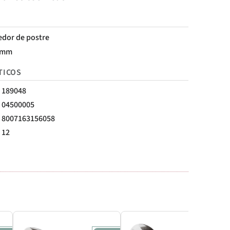
edor de postre
 mm
TICOS
189048
04500005
8007163156058
12