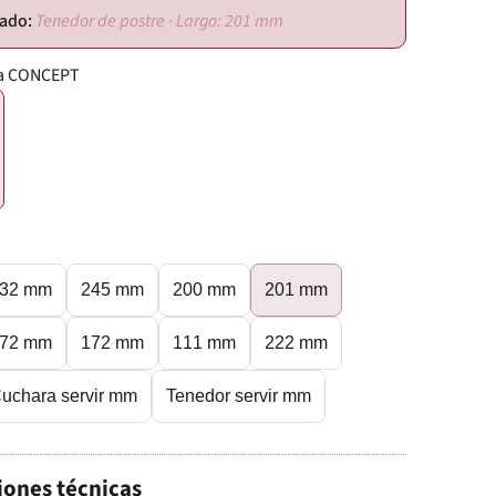
Tenedor de postre · Largo: 201 mm
ía CONCEPT
32 mm
245 mm
200 mm
201 mm
72 mm
172 mm
111 mm
222 mm
uchara servir mm
Tenedor servir mm
iones técnicas