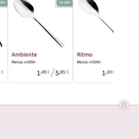
48H
24-48H
24-48H
Ambiente
Ritmo
Marca:
mil994
Marca:
mil994
/
/
1
5
1
2
6
€
,45
€
,85
€
,10
€
,50
€