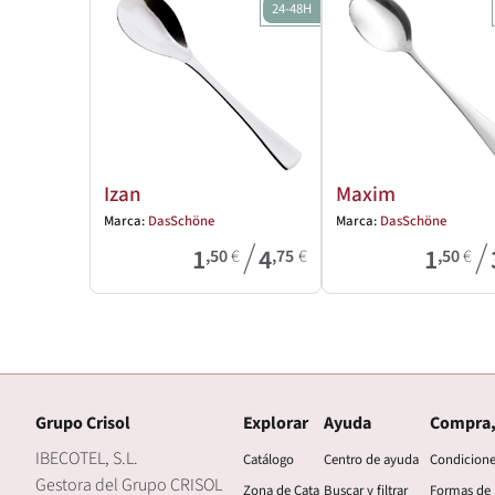
24-48H
Izan
Maxim
Marca:
DasSchöne
Marca:
DasSchöne
/
/
1
4
1
,50
€
,75
€
,50
€
Grupo Crisol
Explorar
Ayuda
Compra,
IBECOTEL, S.L.
Catálogo
Centro de ayuda
Condicion
Gestora del Grupo CRISOL
Zona de Cata
Buscar y filtrar
Formas de