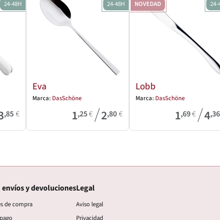
24-48H
24-48H
NOVEDAD
24-
Eva
Lobb
Marca:
DasSchöne
Marca:
DasSchöne
/
/
3
1
2
1
4
,85
€
,25
€
,80
€
,69
€
,3
 envíos y devoluciones
Legal
es de compra
Aviso legal
 pago
Privacidad