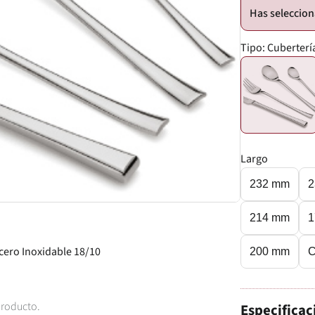
Tipo:
Cuberter
Largo
232 mm
2
214 mm
1
cero Inoxidable 18/10
200 mm
C
producto.
Especificac