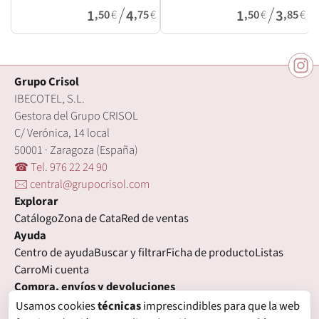
/
/
1
4
1
3
,50
€
,75
€
,50
€
,85
€
Grupo Crisol
IBECOTEL, S.L.
Gestora del Grupo CRISOL
C/ Verónica, 14 local
50001 · Zaragoza (España)
☎ Tel. 976 22 24 90
🖂 central@grupocrisol.com
Explorar
Catálogo
Zona de Cata
Red de ventas
Ayuda
Centro de ayuda
Buscar y filtrar
Ficha de producto
Listas
Carro
Mi cuenta
Compra, envíos y devoluciones
Condiciones de compra
Formas de pago
Gastos de envío
Usamos cookies
técnicas
imprescindibles para que la web