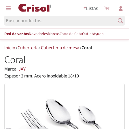
Listas
Red de ventas
Novedades
Marcas
Zona de Cata
Outlet
Ayuda
Inicio
›
Cubertería
›
Cubertería de mesa
›
Coral
Coral
Marca:
JAY
Espesor 2 mm. Acero Inoxidable 18/10