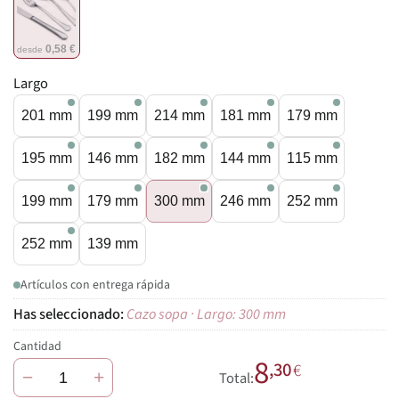
0,58 €
desde
Largo
201 mm
199 mm
214 mm
181 mm
179 mm
195 mm
146 mm
182 mm
144 mm
115 mm
199 mm
179 mm
300 mm
246 mm
252 mm
252 mm
139 mm
Artículos con entrega rápida
Cazo sopa · Largo: 300 mm
Cantidad
8
,30
€
−
+
Total: