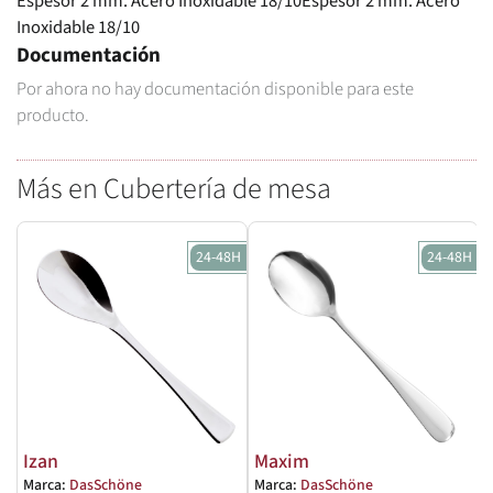
Espesor 2 mm. Acero Inoxidable 18/10Espesor 2 mm. Acero
Inoxidable 18/10
Documentación
Por ahora no hay documentación disponible para este
producto.
Más en Cubertería de mesa
24-48H
24-48H
Izan
Maxim
Marca:
DasSchöne
Marca:
DasSchöne
M