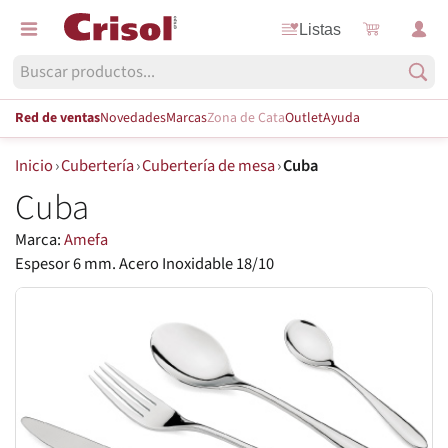
Listas
Red de ventas
Novedades
Marcas
Zona de Cata
Outlet
Ayuda
Inicio
›
Cubertería
›
Cubertería de mesa
›
Cuba
Cuba
Marca:
Amefa
Espesor 6 mm. Acero Inoxidable 18/10