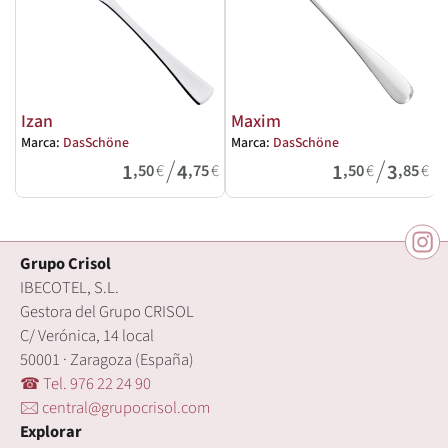
Izan
Maxim
Marca:
DasSchöne
Marca:
DasSchöne
M
/
/
1
4
1
3
,50
€
,75
€
,50
€
,85
€
Grupo Crisol
IBECOTEL, S.L.
Gestora del Grupo CRISOL
C/ Verónica, 14 local
50001 · Zaragoza (España)
☎ Tel. 976 22 24 90
🖂 central@grupocrisol.com
Explorar