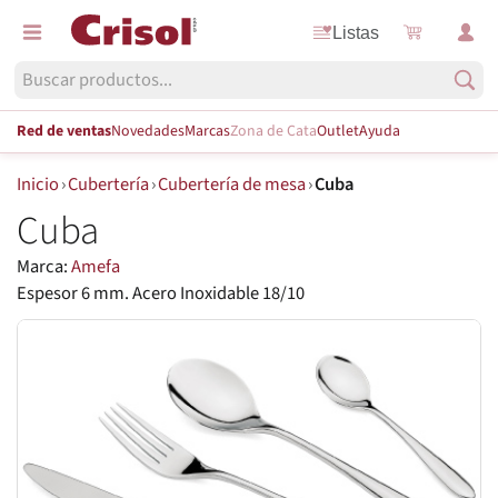
Listas
Red de ventas
Novedades
Marcas
Zona de Cata
Outlet
Ayuda
Inicio
›
Cubertería
›
Cubertería de mesa
›
Cuba
Cuba
Marca:
Amefa
Espesor 6 mm. Acero Inoxidable 18/10