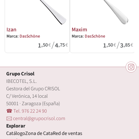
Izan
Maxim
Marca:
DasSchöne
Marca:
DasSchöne
M
/
/
1
4
1
3
,50
€
,75
€
,50
€
,85
€
Grupo Crisol
IBECOTEL, S.L.
Gestora del Grupo CRISOL
C/ Verónica, 14 local
50001 · Zaragoza (España)
☎ Tel. 976 22 24 90
🖂 central@grupocrisol.com
Explorar
Catálogo
Zona de Cata
Red de ventas