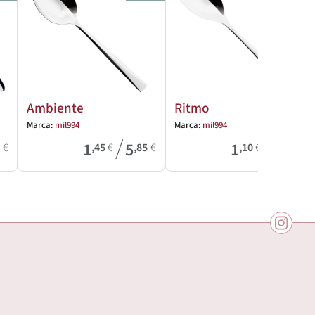
Ambiente
Ritmo
Marca:
mil994
Marca:
mil994
/
/
1
5
1
2
6
€
,45
€
,85
€
,10
€
,50
€