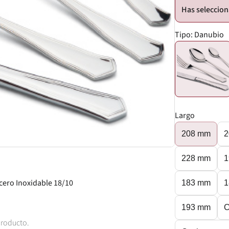
Tipo:
Danubio
Largo
208 mm
2
228 mm
1
cero Inoxidable 18/10
183 mm
1
193 mm
C
producto.