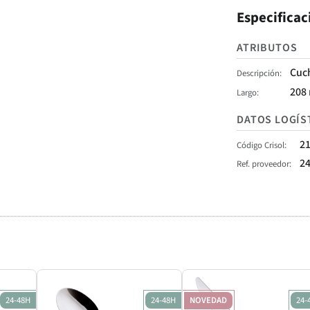
Especificac
ATRIBUTOS
Cuc
Descripción
208
Largo
DATOS LOGÍS
2
Código Crisol
2
Ref. proveedor
24-48H
24-48H
NOVEDAD
24-