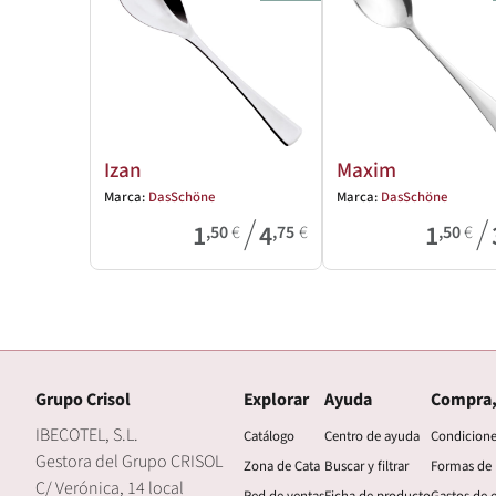
Izan
Maxim
Marca:
DasSchöne
Marca:
DasSchöne
/
/
1
4
1
,50
€
,75
€
,50
€
Grupo Crisol
Explorar
Ayuda
Compra,
IBECOTEL, S.L.
Catálogo
Centro de ayuda
Condicion
Gestora del Grupo CRISOL
Zona de Cata
Buscar y filtrar
Formas de
C/ Verónica, 14 local