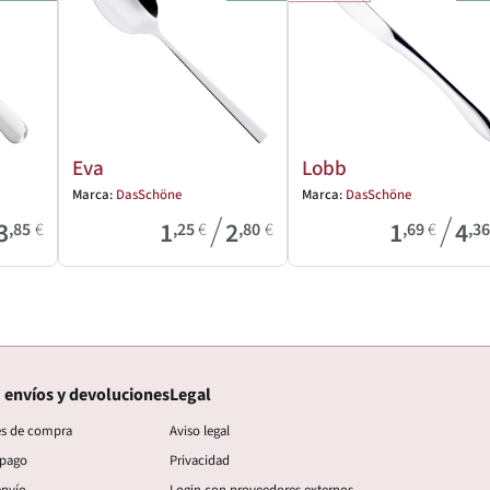
Eva
Lobb
Marca:
DasSchöne
Marca:
DasSchöne
/
/
3
1
2
1
4
,85
€
,25
€
,80
€
,69
€
,3
 envíos y devoluciones
Legal
es de compra
Aviso legal
 pago
Privacidad