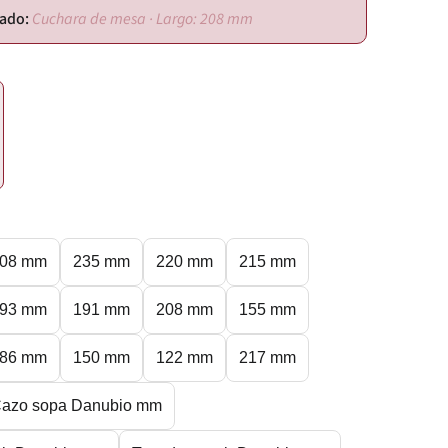
Cuchara de mesa · Largo: 208 mm
08 mm
235 mm
220 mm
215 mm
93 mm
191 mm
208 mm
155 mm
86 mm
150 mm
122 mm
217 mm
azo sopa Danubio mm