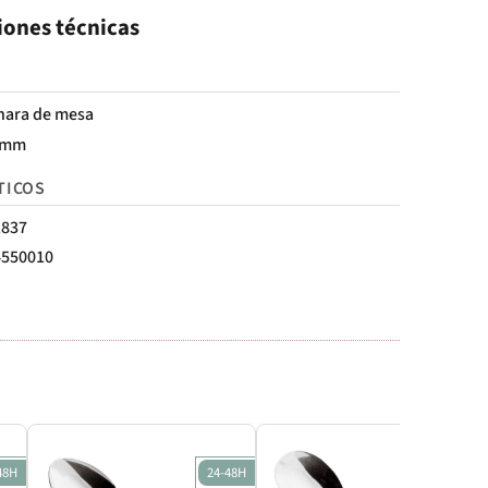
iones técnicas
hara de mesa
 mm
TICOS
1837
4550010
48H
24-48H
24-48H