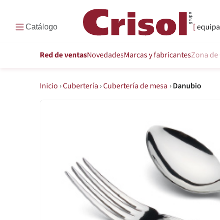
equipa
Red de ventas
Novedades
Marcas
y fabricantes
Zona de 
Inicio
›
Cubertería
›
Cubertería de mesa
›
Danubio