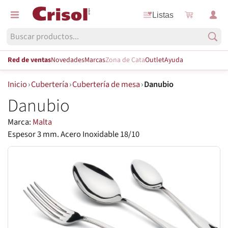
Listas
Red de ventas
Novedades
Marcas
Zona de Cata
Outlet
Ayuda
Inicio
›
Cubertería
›
Cubertería de mesa
›
Danubio
Danubio
Marca:
Malta
Espesor 3 mm. Acero Inoxidable 18/10