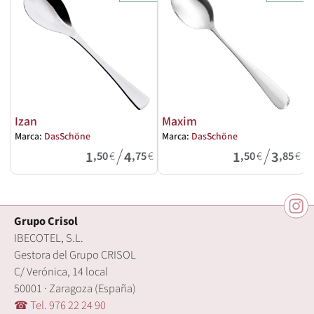
Izan
Maxim
Marca:
DasSchöne
Marca:
DasSchöne
M
/
/
1
4
1
3
,50
€
,75
€
,50
€
,85
€
Grupo Crisol
IBECOTEL, S.L.
Gestora del Grupo CRISOL
C/ Verónica, 14 local
50001 · Zaragoza (España)
☎ Tel. 976 22 24 90