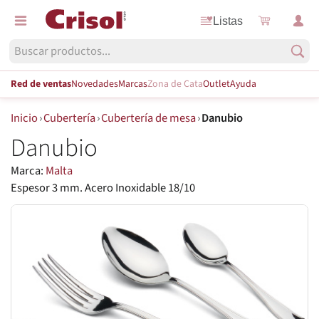
Listas
Red de ventas
Novedades
Marcas
Zona de Cata
Outlet
Ayuda
Inicio
›
Cubertería
›
Cubertería de mesa
›
Danubio
Danubio
Marca:
Malta
Espesor 3 mm. Acero Inoxidable 18/10