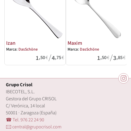
Izan
Maxim
Marca:
DasSchöne
Marca:
DasSchöne
M
/
/
1
4
1
3
,50
€
,75
€
,50
€
,85
€
Grupo Crisol
IBECOTEL, S.L.
Gestora del Grupo CRISOL
C/ Verónica, 14 local
50001 · Zaragoza (España)
☎ Tel. 976 22 24 90
🖂 central@grupocrisol.com