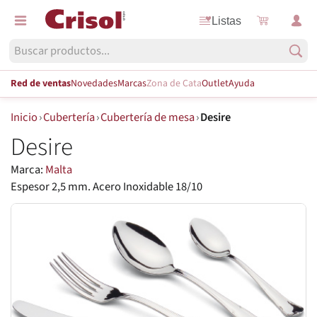
Listas
Red de ventas
Novedades
Marcas
Zona de Cata
Outlet
Ayuda
Inicio
›
Cubertería
›
Cubertería de mesa
›
Desire
Desire
Marca:
Malta
Espesor 2,5 mm. Acero Inoxidable 18/10