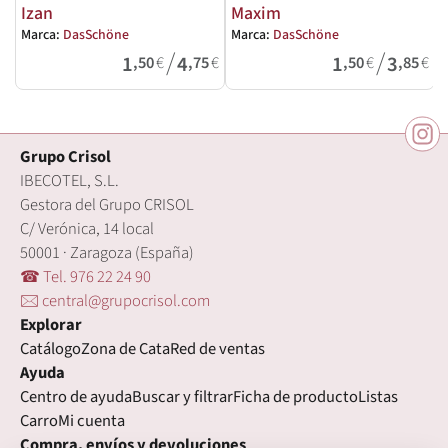
Izan
Maxim
Marca:
DasSchöne
Marca:
DasSchöne
M
/
/
1
4
1
3
,50
€
,75
€
,50
€
,85
€
Grupo Crisol
IBECOTEL, S.L.
Gestora del Grupo CRISOL
C/ Verónica, 14 local
50001 · Zaragoza (España)
☎ Tel. 976 22 24 90
🖂 central@grupocrisol.com
Explorar
Catálogo
Zona de Cata
Red de ventas
Ayuda
Centro de ayuda
Buscar y filtrar
Ficha de producto
Listas
Carro
Mi cuenta
Compra, envíos y devoluciones