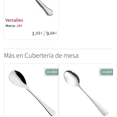
Versalles
Marca:
JAY
/
1
9
,03
€
,64
€
Más en Cubertería de mesa
24-48H
24-48H