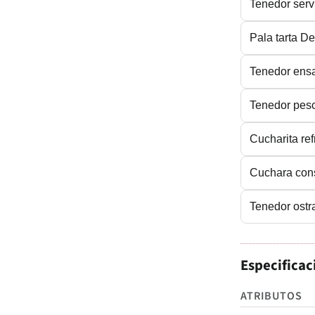
Tenedor serv
Pala tarta D
Tenedor ens
Tenedor pes
Cucharita re
Cuchara co
Tenedor ost
Especificac
ATRIBUTOS