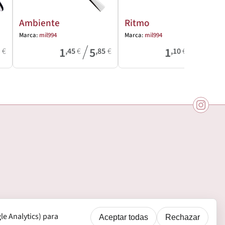
Ambiente
Ritmo
Marca:
mil994
Marca:
mil994
/
/
1
5
1
2
6
€
,45
€
,85
€
,10
€
,50
€
e Analytics) para
Aceptar todas
Rechazar