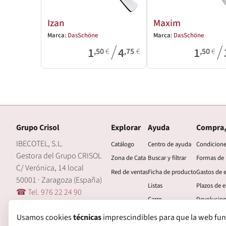
Izan
Maxim
Marca:
DasSchöne
Marca:
DasSchöne
/
/
1
4
1
,50
€
,75
€
,50
€
Grupo Crisol
Explorar
Ayuda
Compra,
IBECOTEL, S.L.
Catálogo
Centro de ayuda
Condicion
Gestora del Grupo CRISOL
Zona de Cata
Buscar y filtrar
Formas de
C/ Verónica, 14 local
Red de ventas
Ficha de producto
Gastos de 
50001 · Zaragoza (España)
Listas
Plazos de e
☎ Tel. 976 22 24 90
Carro
Devolucio
🖂 central@grupocrisol.com
Mi cuenta
Garantía
Usamos cookies
técnicas
imprescindibles para que la web funcio