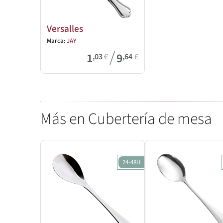
Versalles
Marca:
JAY
/
1
9
,03
€
,64
€
Más en Cubertería de mesa
24-48H