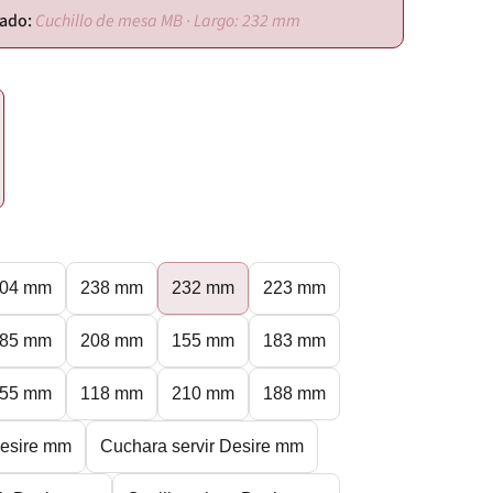
Cuchillo de mesa MB · Largo: 232 mm
04 mm
238 mm
232 mm
223 mm
85 mm
208 mm
155 mm
183 mm
55 mm
118 mm
210 mm
188 mm
esire mm
Cuchara servir Desire mm