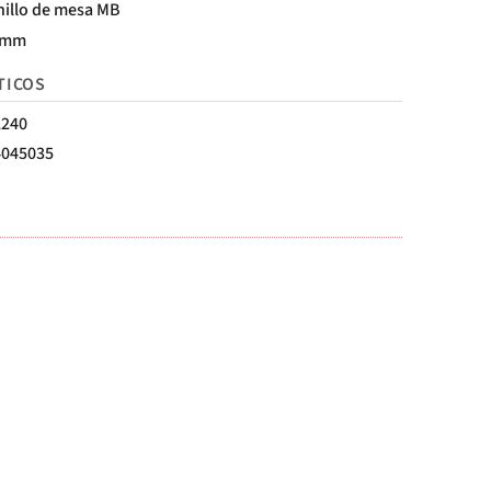
hillo de mesa MB
 mm
TICOS
2240
4045035