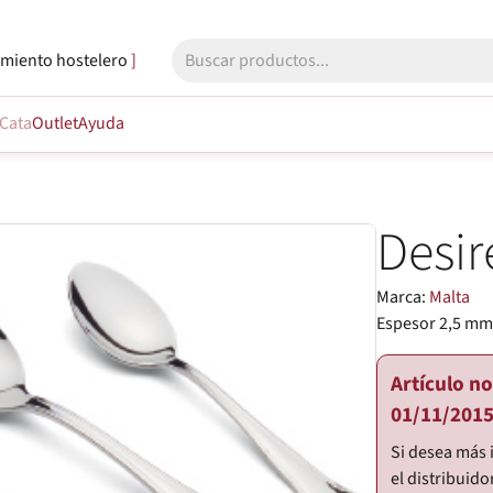
miento hostelero
Cata
Outlet
Ayuda
Desir
Marca:
Malta
Espesor 2,5 mm.
Artículo n
01/11/2015
Si desea más 
el distribuido