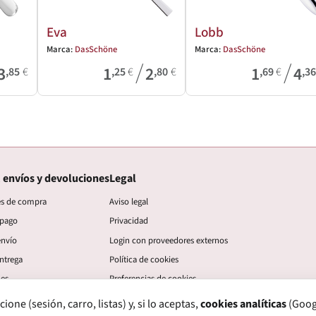
Eva
Lobb
Marca:
DasSchöne
Marca:
DasSchöne
/
/
3
1
2
1
4
,85
€
,25
€
,80
€
,69
€
,3
 envíos y devoluciones
Legal
es de compra
Aviso legal
 pago
Privacidad
envío
Login con proveedores externos
ntrega
Política de cookies
nes
Preferencias de cookies
ne (sesión, carro, listas) y, si lo aceptas,
cookies analíticas
(Googl