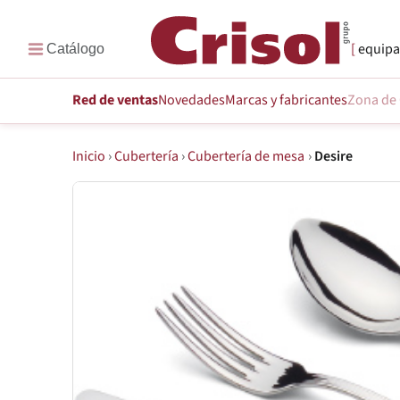
equipa
Red de ventas
Novedades
Marcas
y fabricantes
Zona de 
Inicio
›
Cubertería
›
Cubertería de mesa
›
Desire