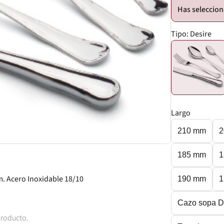
Tipo:
Desire
Largo
210 mm
2
185 mm
1
. Acero Inoxidable 18/10
190 mm
1
Cazo sopa D
producto.