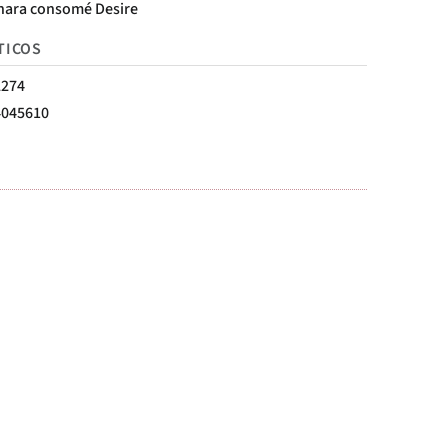
hara consomé Desire
TICOS
2274
4045610