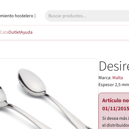
miento hostelero
Cata
Outlet
Ayuda
Desir
Marca:
Malta
Espesor 2,5 mm.
Artículo n
01/11/2015
Si desea más 
el distribuido