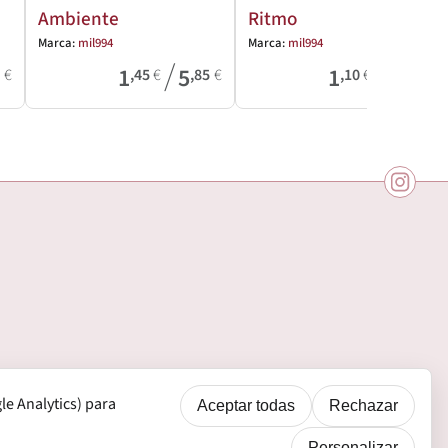
Ambiente
Ritmo
Marca:
mil994
Marca:
mil994
/
/
1
5
1
2
6
€
,45
€
,85
€
,10
€
,50
€
e Analytics) para
Aceptar todas
Rechazar
Personalizar