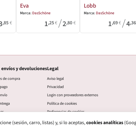
Eva
Lobb
Marca:
DasSchöne
Marca:
DasSchöne
/
/
3
1
2
1
4
,85
€
,25
€
,80
€
,69
€
,3
 envíos y devoluciones
Legal
es de compra
Aviso legal
 pago
Privacidad
envío
Login con proveedores externos
ntrega
Política de cookies
nes
Preferencias de cookies
ne (sesión, carro, listas) y, si lo aceptas,
cookies analíticas
(Googl