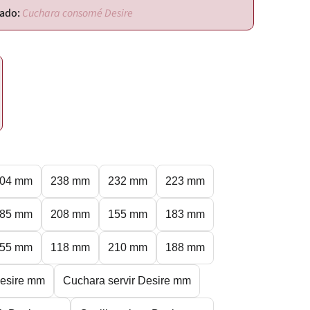
Cuchara consomé Desire
04 mm
238 mm
232 mm
223 mm
85 mm
208 mm
155 mm
183 mm
55 mm
118 mm
210 mm
188 mm
esire mm
Cuchara servir Desire mm