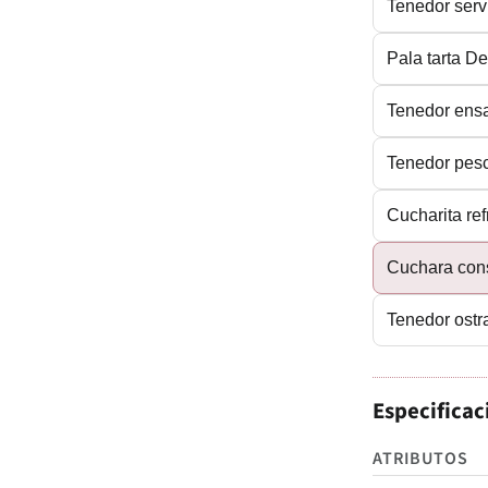
Tenedor serv
Pala tarta D
Tenedor ens
Tenedor pes
Cucharita re
Cuchara co
Tenedor ost
Especificac
ATRIBUTOS