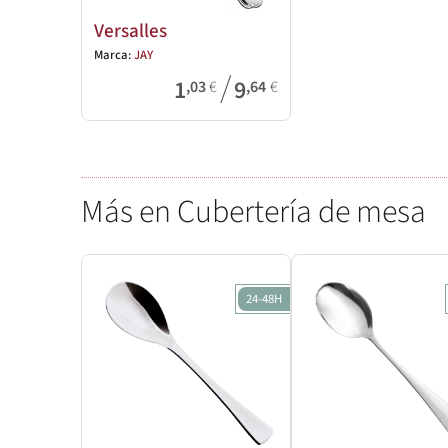
Versalles
Marca:
JAY
/
1
9
,03
€
,64
€
Más en Cubertería de mesa
24-48H