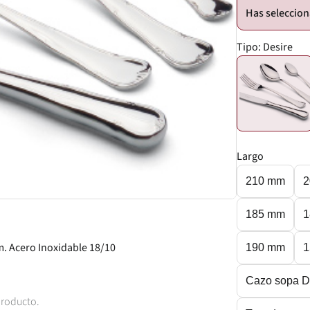
Tipo:
Desire
Largo
210 mm
2
185 mm
1
. Acero Inoxidable 18/10
190 mm
1
Cazo sopa D
producto.