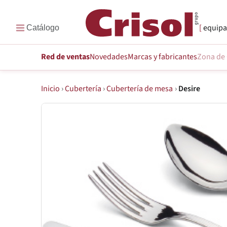
equipa
Red de ventas
Novedades
Marcas
y fabricantes
Zona de 
Inicio
›
Cubertería
›
Cubertería de mesa
›
Desire