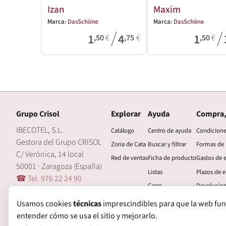
Izan
Maxim
Marca:
DasSchöne
Marca:
DasSchöne
/
/
1
4
1
,50
€
,75
€
,50
€
Grupo Crisol
Explorar
Ayuda
Compra,
IBECOTEL, S.L.
Catálogo
Centro de ayuda
Condicion
Gestora del Grupo CRISOL
Zona de Cata
Buscar y filtrar
Formas de
C/ Verónica, 14 local
Red de ventas
Ficha de producto
Gastos de 
50001 · Zaragoza (España)
Listas
Plazos de e
☎ Tel. 976 22 24 90
Carro
Devolucio
🖂 central@grupocrisol.com
Mi cuenta
Garantía
Usamos cookies
técnicas
imprescindibles para que la web funcio
entender cómo se usa el sitio y mejorarlo.