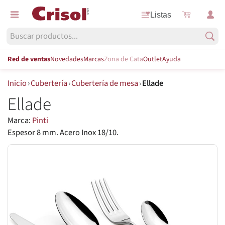
Listas
Red de ventas
Novedades
Marcas
Zona de Cata
Outlet
Ayuda
Inicio
›
Cubertería
›
Cubertería de mesa
›
Ellade
Ellade
Marca:
Pinti
Espesor 8 mm. Acero Inox 18/10.