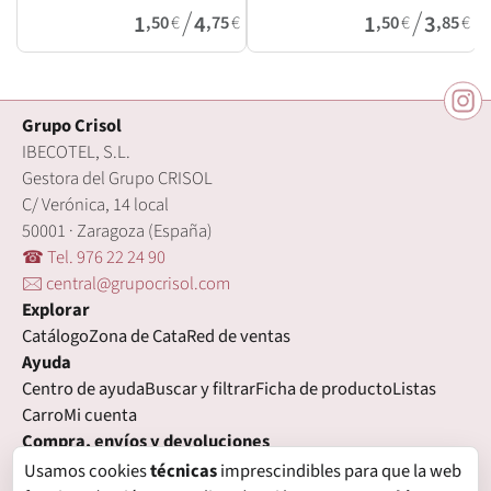
/
/
1
4
1
3
,50
€
,75
€
,50
€
,85
€
Grupo Crisol
IBECOTEL, S.L.
Gestora del Grupo CRISOL
C/ Verónica, 14 local
50001 · Zaragoza (España)
☎ Tel. 976 22 24 90
🖂 central@grupocrisol.com
Explorar
Catálogo
Zona de Cata
Red de ventas
Ayuda
Centro de ayuda
Buscar y filtrar
Ficha de producto
Listas
Carro
Mi cuenta
Compra, envíos y devoluciones
Condiciones de compra
Formas de pago
Gastos de envío
Usamos cookies
técnicas
imprescindibles para que la web