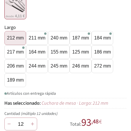
4,11 €
desde
Largo
212 mm
211 mm
240 mm
187 mm
184 mm
217 mm
164 mm
155 mm
125 mm
186 mm
206 mm
244 mm
245 mm
246 mm
272 mm
189 mm
Artículos con entrega rápida
Cuchara de mesa · Largo: 212 mm
Cantidad
(múltiplo 12 unidades)
93
,48
€
−
+
Total: