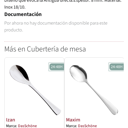
Diseño que evoca la Antigua Grecia.Espesor: 8 mm. Material:
Inox 18/10.
Documentación
Por ahora no hay documentación disponible para este
producto.
Más en Cubertería de mesa
24-48H
24-48H
Izan
Maxim
Marca:
DasSchöne
Marca:
DasSchöne
M