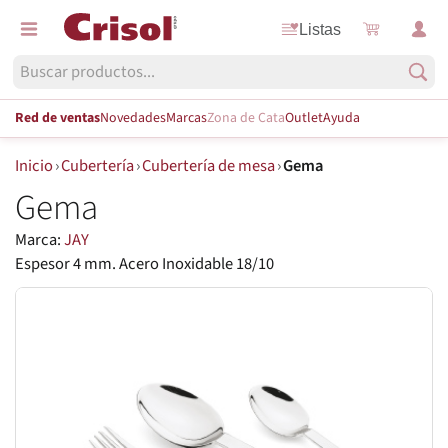
Listas
Red de ventas
Novedades
Marcas
Zona de Cata
Outlet
Ayuda
Inicio
›
Cubertería
›
Cubertería de mesa
›
Gema
Gema
Marca:
JAY
Espesor 4 mm. Acero Inoxidable 18/10