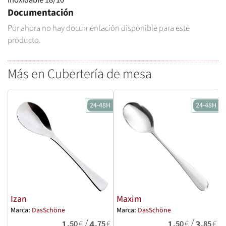
Documentación
Por ahora no hay documentación disponible para este
producto.
Más en Cubertería de mesa
24-48H
24-48H
Izan
Maxim
Marca:
DasSchöne
Marca:
DasSchöne
M
/
/
1
4
1
3
,50
€
,75
€
,50
€
,85
€