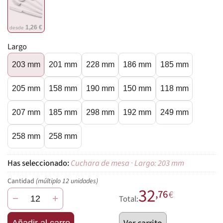
1,26 €
desde
Largo
203 mm
201 mm
228 mm
186 mm
185 mm
205 mm
158 mm
190 mm
150 mm
118 mm
207 mm
185 mm
298 mm
192 mm
249 mm
258 mm
258 mm
Cuchara de mesa · Largo: 203 mm
Cantidad
(múltiplo 12 unidades)
32
,76
€
−
+
Total:
Añadir al carro