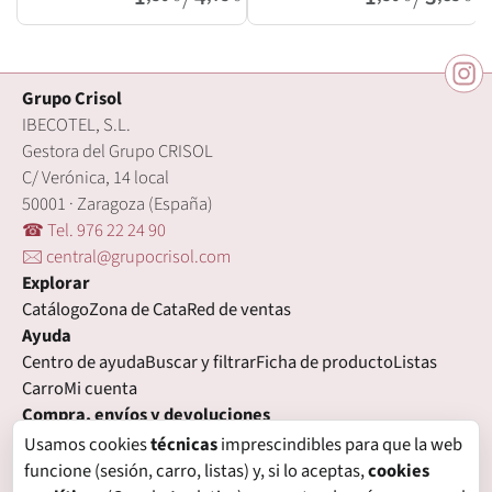
Grupo Crisol
IBECOTEL, S.L.
Gestora del Grupo CRISOL
C/ Verónica, 14 local
50001 · Zaragoza (España)
☎ Tel. 976 22 24 90
🖂 central@grupocrisol.com
Explorar
Catálogo
Zona de Cata
Red de ventas
Ayuda
Centro de ayuda
Buscar y filtrar
Ficha de producto
Listas
Carro
Mi cuenta
Compra, envíos y devoluciones
Condiciones de compra
Formas de pago
Gastos de envío
Usamos cookies
técnicas
imprescindibles para que la web
Plazos de entrega
Devoluciones
Garantía
funcione (sesión, carro, listas) y, si lo aceptas,
cookies