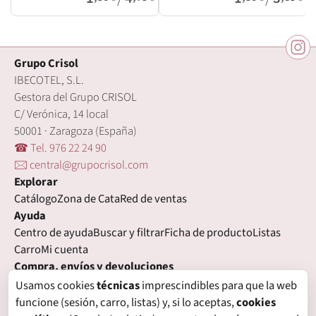
Grupo Crisol
IBECOTEL, S.L.
Gestora del Grupo CRISOL
C/ Verónica, 14 local
50001 · Zaragoza (España)
☎ Tel. 976 22 24 90
🖂 central@grupocrisol.com
Explorar
Catálogo
Zona de Cata
Red de ventas
Ayuda
Centro de ayuda
Buscar y filtrar
Ficha de producto
Listas
Carro
Mi cuenta
Compra, envíos y devoluciones
Condiciones de compra
Formas de pago
Gastos de envío
Usamos cookies
técnicas
imprescindibles para que la web
Plazos de entrega
Devoluciones
Garantía
funcione (sesión, carro, listas) y, si lo aceptas,
cookies