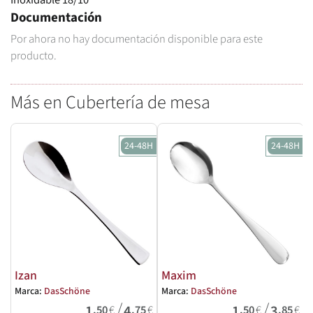
Documentación
Por ahora no hay documentación disponible para este
producto.
Más en Cubertería de mesa
24-48H
24-48H
Izan
Maxim
Marca:
DasSchöne
Marca:
DasSchöne
M
/
/
1
4
1
3
,50
€
,75
€
,50
€
,85
€