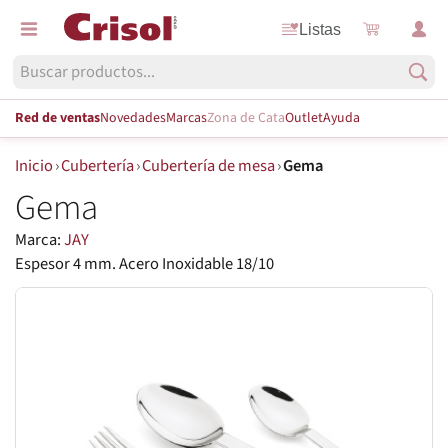
Listas
Red de ventas
Novedades
Marcas
Zona de Cata
Outlet
Ayuda
Inicio
›
Cubertería
›
Cubertería de mesa
›
Gema
Gema
Marca:
JAY
Espesor 4 mm. Acero Inoxidable 18/10