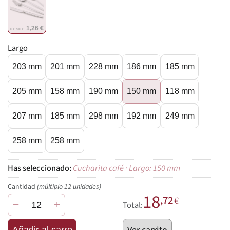
1,26 €
desde
Largo
203 mm
201 mm
228 mm
186 mm
185 mm
205 mm
158 mm
190 mm
150 mm
118 mm
207 mm
185 mm
298 mm
192 mm
249 mm
258 mm
258 mm
Cucharita café · Largo: 150 mm
Cantidad
(múltiplo 12 unidades)
18
,72
€
−
+
Total:
Añadir al carro