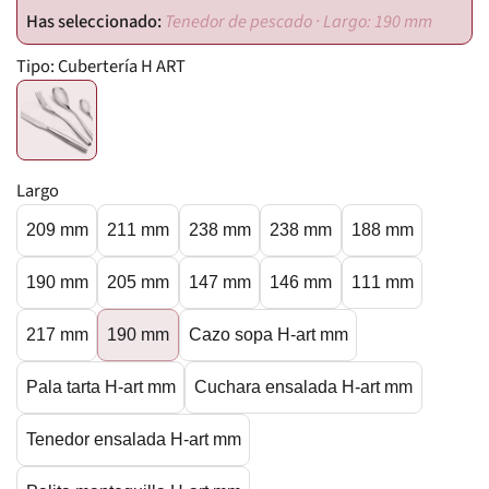
Tenedor de pescado · Largo: 190 mm
Tipo:
Cubertería H ART
Largo
209 mm
211 mm
238 mm
238 mm
188 mm
190 mm
205 mm
147 mm
146 mm
111 mm
217 mm
190 mm
Cazo sopa H-art mm
Pala tarta H-art mm
Cuchara ensalada H-art mm
Tenedor ensalada H-art mm