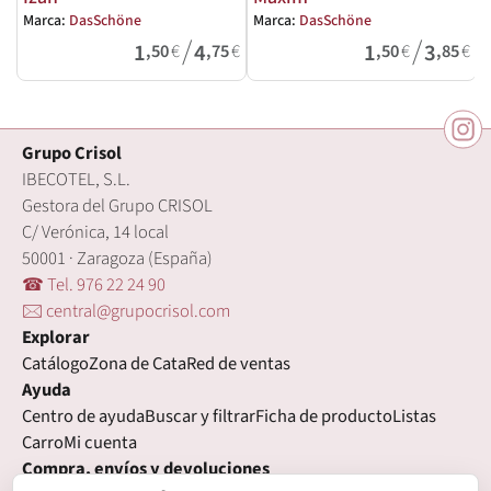
Marca:
DasSchöne
Marca:
DasSchöne
M
/
/
1
4
1
3
,50
€
,75
€
,50
€
,85
€
Grupo Crisol
IBECOTEL, S.L.
Gestora del Grupo CRISOL
C/ Verónica, 14 local
50001 · Zaragoza (España)
☎ Tel. 976 22 24 90
🖂 central@grupocrisol.com
Explorar
Catálogo
Zona de Cata
Red de ventas
Ayuda
Centro de ayuda
Buscar y filtrar
Ficha de producto
Listas
Carro
Mi cuenta
Compra, envíos y devoluciones