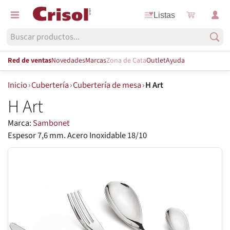
Listas
Red de ventas
Novedades
Marcas
Zona de Cata
Outlet
Ayuda
Inicio
›
Cubertería
›
Cubertería de mesa
›
H Art
H Art
Marca:
Sambonet
Espesor 7,6 mm. Acero Inoxidable 18/10