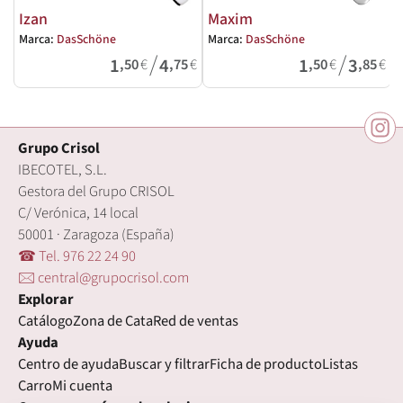
Izan
Maxim
Marca:
DasSchöne
Marca:
DasSchöne
M
/
/
1
4
1
3
,50
€
,75
€
,50
€
,85
€
Grupo Crisol
IBECOTEL, S.L.
Gestora del Grupo CRISOL
C/ Verónica, 14 local
50001 · Zaragoza (España)
☎ Tel. 976 22 24 90
🖂 central@grupocrisol.com
Explorar
Catálogo
Zona de Cata
Red de ventas
Ayuda
Centro de ayuda
Buscar y filtrar
Ficha de producto
Listas
Carro
Mi cuenta