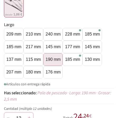
1,06 €
desde
Largo
209 mm
210 mm
240 mm
228 mm
185 mm
185 mm
217 mm
145 mm
177 mm
145 mm
137 mm
115 mm
190 mm
185 mm
130 mm
207 mm
180 mm
176 mm
Artículos con entrega rápida
Pala de pescado · Largo: 190 mm · Grosor:
2,5 mm
Cantidad
(múltiplo 12 unidades)
24
,24
€
−
+