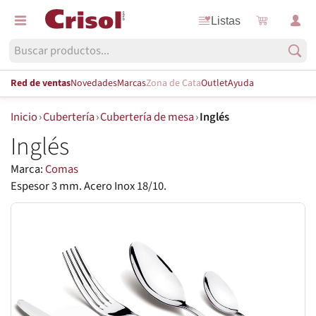
Listas
Red de ventas
Novedades
Marcas
Zona de Cata
Outlet
Ayuda
Inicio
›
Cubertería
›
Cubertería de mesa
›
Inglés
Inglés
Marca:
Comas
Espesor 3 mm. Acero Inox 18/10.