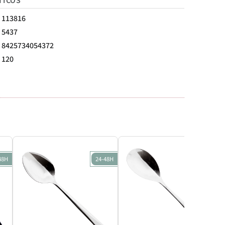
TICOS
113816
5437
8425734054372
120
48H
24-48H
24-48H