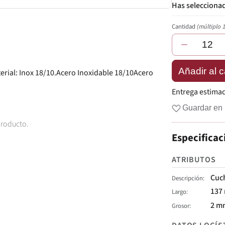
Cantidad
(múltiplo 
−
Añadir al c
erial: Inox 18/10.Acero Inoxidable 18/10Acero
Entrega estima
Guardar en 
producto.
Especificac
ATRIBUTOS
Cuch
Descripción
137
Largo
2 m
Grosor