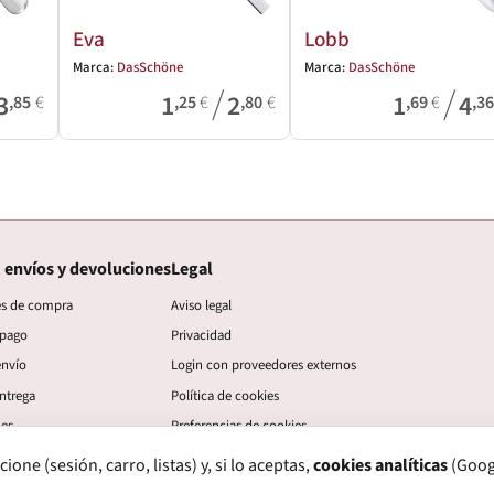
Eva
Lobb
Marca:
DasSchöne
Marca:
DasSchöne
/
/
3
1
2
1
4
,85
€
,25
€
,80
€
,69
€
,3
 envíos y devoluciones
Legal
es de compra
Aviso legal
 pago
Privacidad
envío
Login con proveedores externos
ntrega
Política de cookies
nes
Preferencias de cookies
ne (sesión, carro, listas) y, si lo aceptas,
cookies analíticas
(Googl