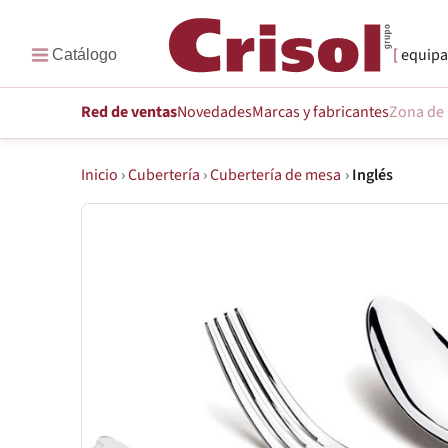
equipa
Red de ventas
Novedades
Marcas
y fabricantes
Zona de 
Inicio
›
Cubertería
›
Cubertería de mesa
›
Inglés