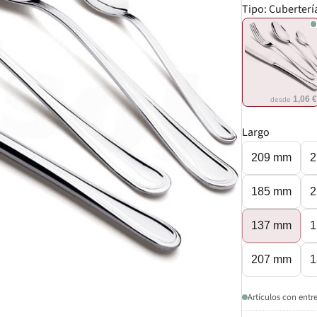
Tipo:
Cuberterí
1,06 
desde
Largo
209 mm
2
185 mm
2
137 mm
1
207 mm
1
Artículos con entr