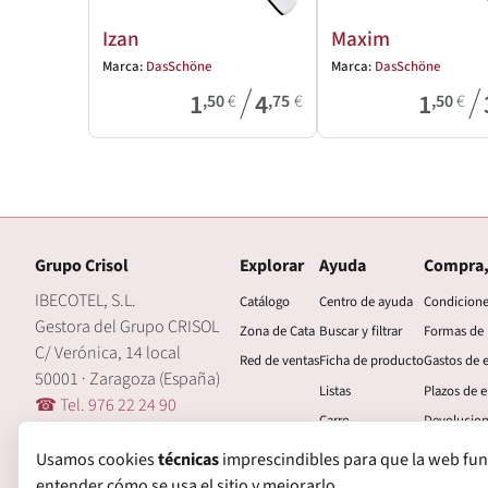
Izan
Maxim
Marca:
DasSchöne
Marca:
DasSchöne
/
/
1
4
1
,50
€
,75
€
,50
€
Grupo Crisol
Explorar
Ayuda
Compra,
IBECOTEL, S.L.
Catálogo
Centro de ayuda
Condicion
Gestora del Grupo CRISOL
Zona de Cata
Buscar y filtrar
Formas de
C/ Verónica, 14 local
Red de ventas
Ficha de producto
Gastos de 
50001 · Zaragoza (España)
Listas
Plazos de e
☎ Tel. 976 22 24 90
Carro
Devolucio
🖂 central@grupocrisol.com
Mi cuenta
Garantía
Usamos cookies
técnicas
imprescindibles para que la web funcio
entender cómo se usa el sitio y mejorarlo.