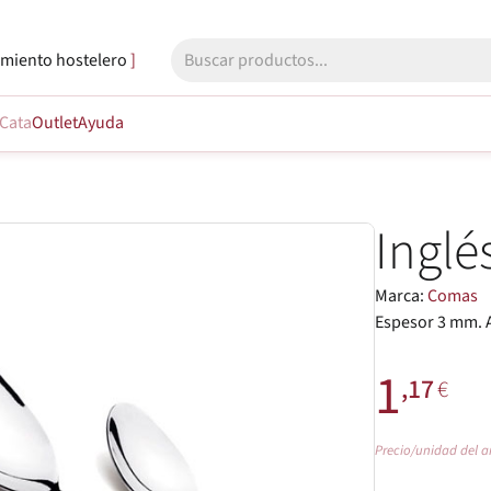
miento hostelero
Cata
Outlet
Ayuda
Inglé
Marca:
Comas
Espesor 3 mm. A
1
,17
€
Precio/unidad del a