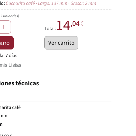
Cucharita café · Largo: 137 mm · Grosor: 2 mm
12 unidades)
14
,04
€
+
Total:
Ver carrito
arro
da:
7 días
mis Listas
iones técnicas
arita café
 mm
m