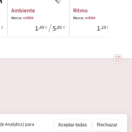
Ambiente
Ritmo
Marca:
mil994
Marca:
mil994
/
/
1
5
1
2
6
€
,45
€
,85
€
,10
€
,50
€
e Analytics) para
Aceptar todas
Rechazar