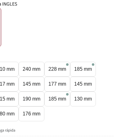
a INGLES
€
10 mm
240 mm
228 mm
185 mm
17 mm
145 mm
177 mm
145 mm
15 mm
190 mm
185 mm
130 mm
80 mm
176 mm
ega rápida