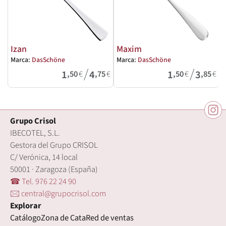
Izan
Maxim
Marca:
DasSchöne
Marca:
DasSchöne
M
/
/
1
4
1
3
,50
€
,75
€
,50
€
,85
€
Grupo Crisol
IBECOTEL, S.L.
Gestora del Grupo CRISOL
C/ Verónica, 14 local
50001 · Zaragoza (España)
☎ Tel. 976 22 24 90
🖂 central@grupocrisol.com
Explorar
Catálogo
Zona de Cata
Red de ventas