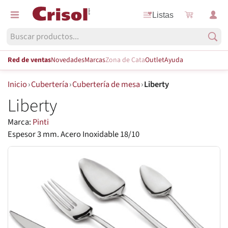
Listas
Red de ventas
Novedades
Marcas
Zona de Cata
Outlet
Ayuda
Inicio
›
Cubertería
›
Cubertería de mesa
›
Liberty
Liberty
Marca:
Pinti
Espesor 3 mm. Acero Inoxidable 18/10