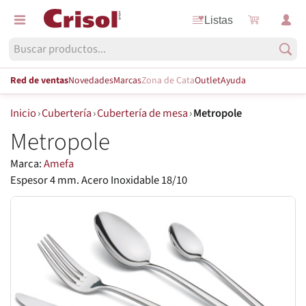
Listas
Red de ventas
Novedades
Marcas
Zona de Cata
Outlet
Ayuda
Inicio
›
Cubertería
›
Cubertería de mesa
›
Metropole
Metropole
Marca:
Amefa
Espesor 4 mm. Acero Inoxidable 18/10