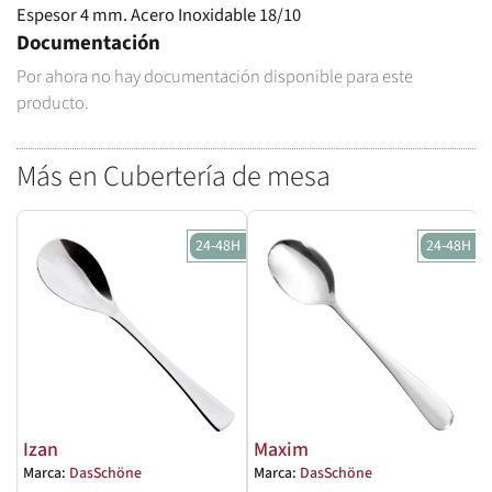
Espesor 4 mm. Acero Inoxidable 18/10
Documentación
Por ahora no hay documentación disponible para este
producto.
Más en Cubertería de mesa
24-48H
24-48H
Izan
Maxim
Marca:
DasSchöne
Marca:
DasSchöne
M