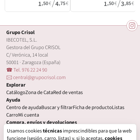
/
/
1
4
1
3
,50
€
,75
€
,50
€
,85
€
Grupo Crisol
IBECOTEL, S.L.
Gestora del Grupo CRISOL
C/ Verónica, 14 local
50001 · Zaragoza (España)
☎ Tel. 976 22 24 90
🖂 central@grupocrisol.com
Explorar
Catálogo
Zona de Cata
Red de ventas
Ayuda
Centro de ayuda
Buscar y filtrar
Ficha de producto
Listas
Carro
Mi cuenta
Compra, envíos y devoluciones
Condiciones de compra
Formas de pago
Gastos de envío
Usamos cookies
técnicas
imprescindibles para que la web
Plazos de entrega
Devoluciones
Garantía
funcione (sesión, carro, listas) y, si lo aceptas,
cookies