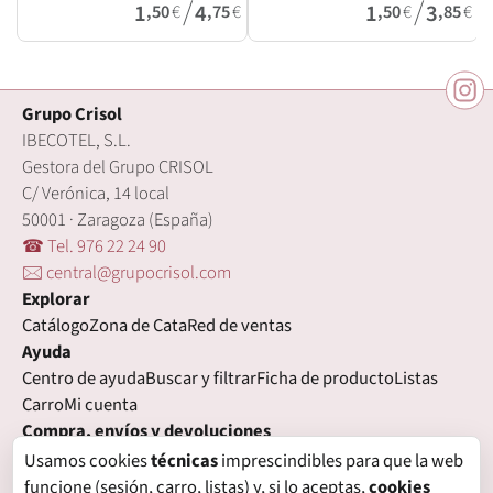
/
/
1
4
1
3
,50
€
,75
€
,50
€
,85
€
Grupo Crisol
IBECOTEL, S.L.
Gestora del Grupo CRISOL
C/ Verónica, 14 local
50001 · Zaragoza (España)
☎ Tel. 976 22 24 90
🖂 central@grupocrisol.com
Explorar
Catálogo
Zona de Cata
Red de ventas
Ayuda
Centro de ayuda
Buscar y filtrar
Ficha de producto
Listas
Carro
Mi cuenta
Compra, envíos y devoluciones
Condiciones de compra
Formas de pago
Gastos de envío
Usamos cookies
técnicas
imprescindibles para que la web
Plazos de entrega
Devoluciones
Garantía
funcione (sesión, carro, listas) y, si lo aceptas,
cookies