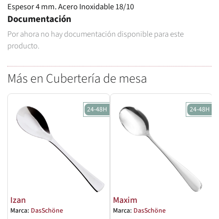
Espesor 4 mm. Acero Inoxidable 18/10
Documentación
Por ahora no hay documentación disponible para este
producto.
Más en Cubertería de mesa
24-48H
24-48H
Izan
Maxim
Marca:
DasSchöne
Marca:
DasSchöne
M