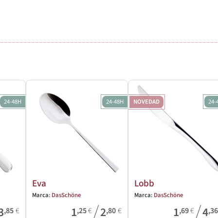
24-48H
24-48H
NOVEDAD
24-
Eva
Lobb
Marca:
DasSchöne
Marca:
DasSchöne
/
/
3
1
2
1
4
,85
€
,25
€
,80
€
,69
€
,3