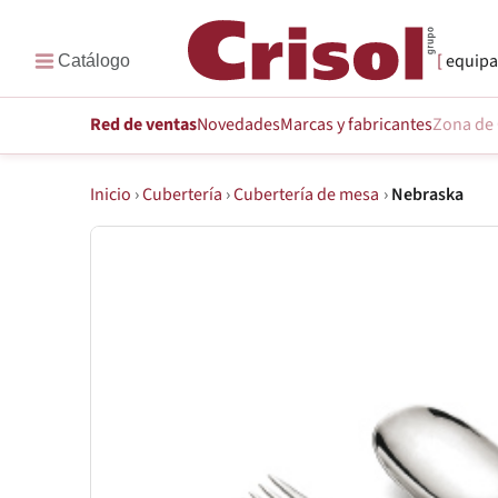
equipa
Red de ventas
Novedades
Marcas
y fabricantes
Zona de 
Inicio
›
Cubertería
›
Cubertería de mesa
›
Nebraska