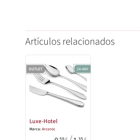
Artículos relacionados
OUTLET
24-48H
Luxe-Hotel
Marca:
Arcoroc
/
,59
€
,35
€