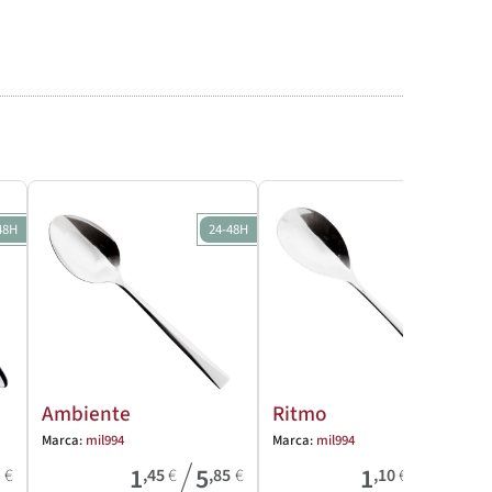
48H
24-48H
24-48H
Ambiente
Ritmo
Marca:
mil994
Marca:
mil994
/
/
1
5
1
2
6
€
,45
€
,85
€
,10
€
,50
€