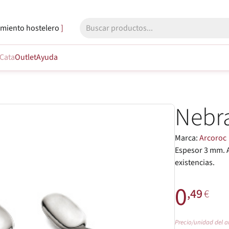
miento hostelero
Cata
Outlet
Ayuda
Nebr
Marca:
Arcoroc
Espesor 3 mm. 
existencias.
0
,49
€
Precio/unidad del a