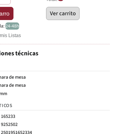
Ver carrito
arro
da:
24-48h
mis Listas
iones técnicas
hara de mesa
hara de mesa
 mm
TICOS
165233
9252502
2501951652334