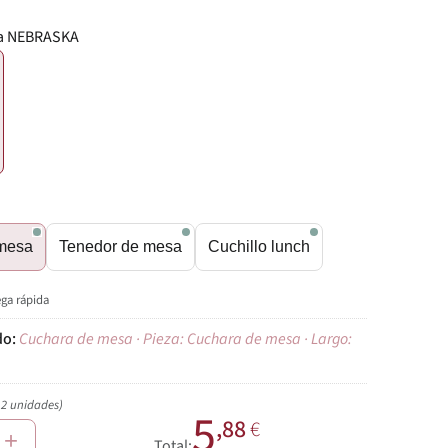
ía NEBRASKA
€
mesa
Tenedor de mesa
Cuchillo lunch
ega rápida
Cuchara de mesa · Pieza: Cuchara de mesa · Largo:
12 unidades)
5
,88
€
+
Total: