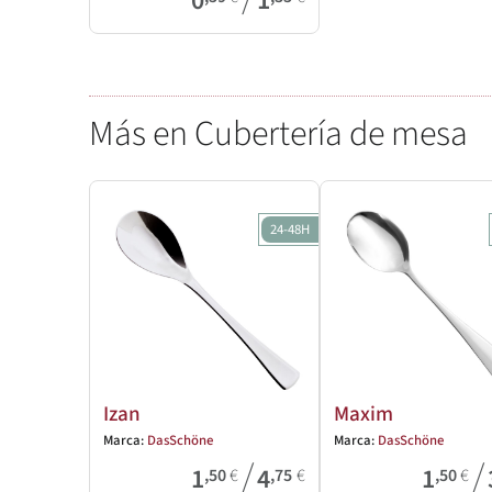
0
1
Más en Cubertería de mesa
24-48H
Izan
Maxim
Marca:
DasSchöne
Marca:
DasSchöne
/
/
1
4
1
,50
€
,75
€
,50
€