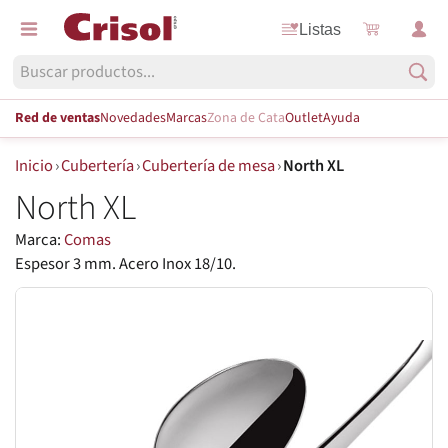
Listas
Red de ventas
Novedades
Marcas
Zona de Cata
Outlet
Ayuda
Inicio
›
Cubertería
›
Cubertería de mesa
›
North XL
North XL
Marca:
Comas
Espesor 3 mm. Acero Inox 18/10.