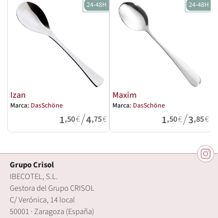
24-48H
24-48H
Izan
Maxim
Marca:
DasSchöne
Marca:
DasSchöne
M
/
/
1
4
1
3
,50
€
,75
€
,50
€
,85
€
Grupo Crisol
IBECOTEL, S.L.
Gestora del Grupo CRISOL
C/ Verónica, 14 local
50001 · Zaragoza (España)