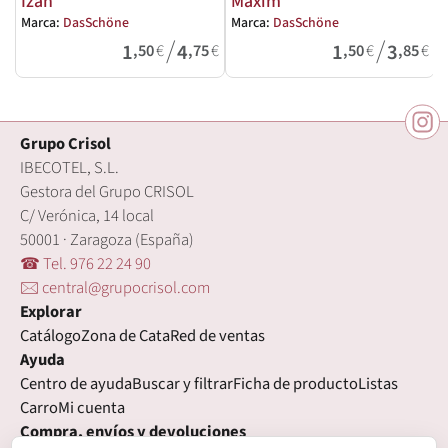
Izan
Maxim
Marca:
DasSchöne
Marca:
DasSchöne
M
/
/
1
4
1
3
,50
€
,75
€
,50
€
,85
€
Grupo Crisol
IBECOTEL, S.L.
Gestora del Grupo CRISOL
C/ Verónica, 14 local
50001 · Zaragoza (España)
☎ Tel. 976 22 24 90
🖂 central@grupocrisol.com
Explorar
Catálogo
Zona de Cata
Red de ventas
Ayuda
Centro de ayuda
Buscar y filtrar
Ficha de producto
Listas
Carro
Mi cuenta
Compra, envíos y devoluciones