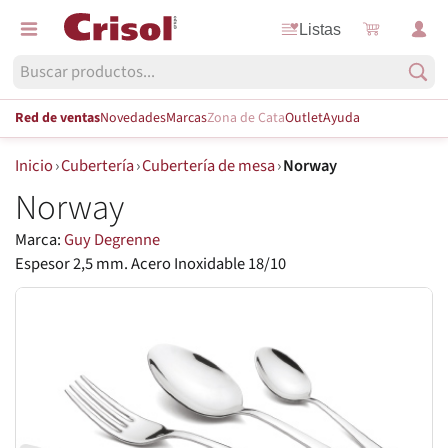
Listas
Red de ventas
Novedades
Marcas
Zona de Cata
Outlet
Ayuda
Inicio
›
Cubertería
›
Cubertería de mesa
›
Norway
Norway
Marca:
Guy Degrenne
Espesor 2,5 mm. Acero Inoxidable 18/10