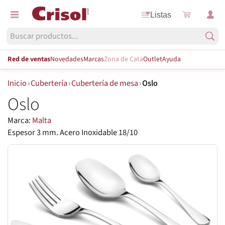
Listas
Red de ventas
Novedades
Marcas
Zona de Cata
Outlet
Ayuda
Inicio
›
Cubertería
›
Cubertería de mesa
›
Oslo
Oslo
Marca:
Malta
Espesor 3 mm. Acero Inoxidable 18/10