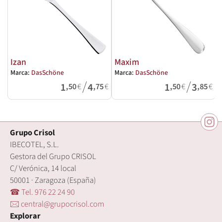
Izan
Maxim
Marca:
DasSchöne
Marca:
DasSchöne
M
/
/
1
4
1
3
,50
€
,75
€
,50
€
,85
€
Grupo Crisol
IBECOTEL, S.L.
Gestora del Grupo CRISOL
C/ Verónica, 14 local
50001 · Zaragoza (España)
☎ Tel. 976 22 24 90
🖂 central@grupocrisol.com
Explorar