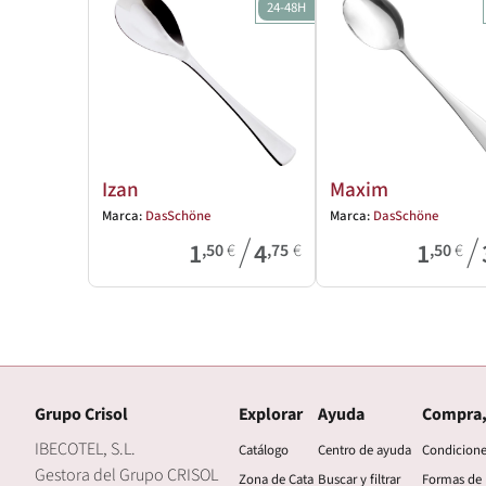
24-48H
Izan
Maxim
Marca:
DasSchöne
Marca:
DasSchöne
/
/
1
4
1
,50
€
,75
€
,50
€
Grupo Crisol
Explorar
Ayuda
Compra,
IBECOTEL, S.L.
Catálogo
Centro de ayuda
Condicion
Gestora del Grupo CRISOL
Zona de Cata
Buscar y filtrar
Formas de