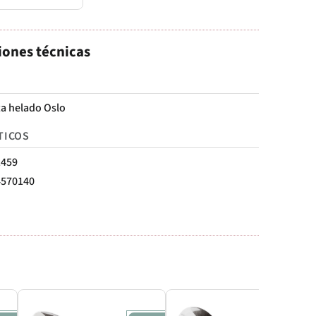
iones técnicas
ta helado Oslo
TICOS
1459
4570140