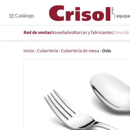
equipa
Red de ventas
Novedades
Marcas
y fabricantes
Zona de 
Inicio
›
Cubertería
›
Cubertería de mesa
›
Oslo