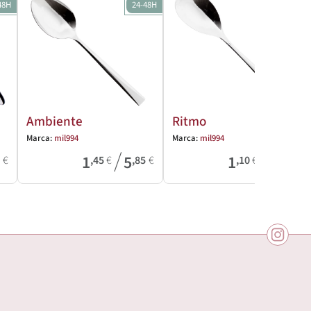
48H
24-48H
24-48H
Ambiente
Ritmo
Marca:
mil994
Marca:
mil994
/
/
1
5
1
2
6
€
,45
€
,85
€
,10
€
,50
€