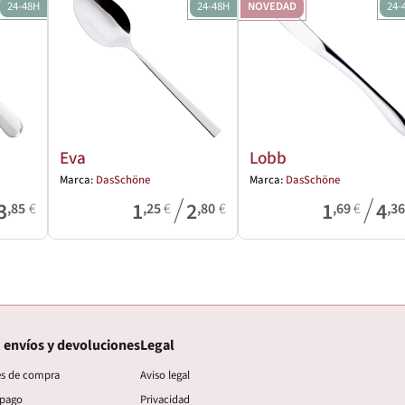
24-48H
24-48H
NOVEDAD
24-
Eva
Lobb
Marca:
DasSchöne
Marca:
DasSchöne
/
/
3
1
2
1
4
,85
€
,25
€
,80
€
,69
€
,3
 envíos y devoluciones
Legal
es de compra
Aviso legal
 pago
Privacidad