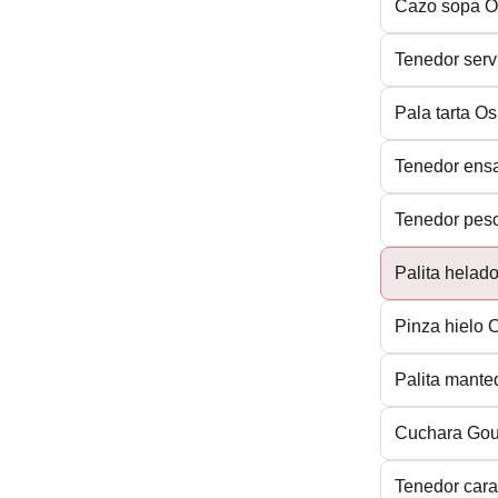
Cazo sopa 
Tenedor serv
Pala tarta O
Tenedor ens
Tenedor pes
Palita helad
Pinza hielo
Palita mante
Cuchara Gou
Tenedor car