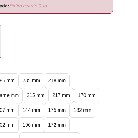
Palita helado Oslo
95 mm
235 mm
218 mm
carne mm
215 mm
217 mm
170 mm
07 mm
144 mm
175 mm
182 mm
02 mm
196 mm
172 mm