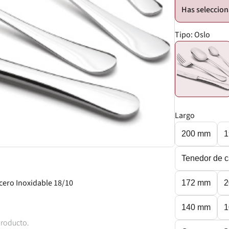
Tipo:
Oslo
Largo
200 mm
1
Tenedor de 
cero Inoxidable 18/10
172 mm
2
140 mm
1
producto.